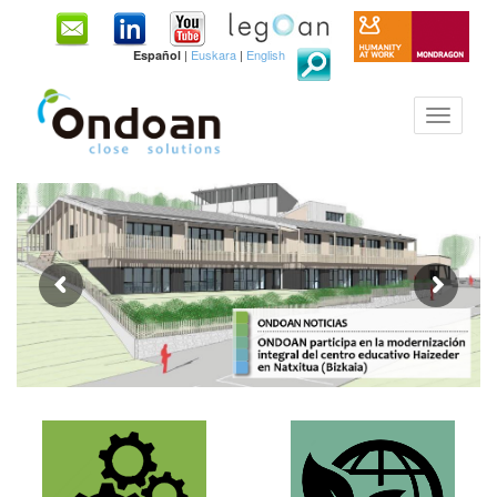
|
Euskara
|
English
Español