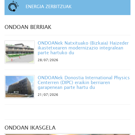
ENERGIA ZERBITZUAK
ONDOAN BERRIAK
ONDOANek Natxituako (Bizkaia) Haizeder
ikastetxearen modernizazio integralean
parte hartuko du
28/07/2026
ONDOANek Donostia International Physics
Centerren (DIPC) eraikin berriaren
garapenean parte hartu du
21/07/2026
ONDOAN IKASGELA