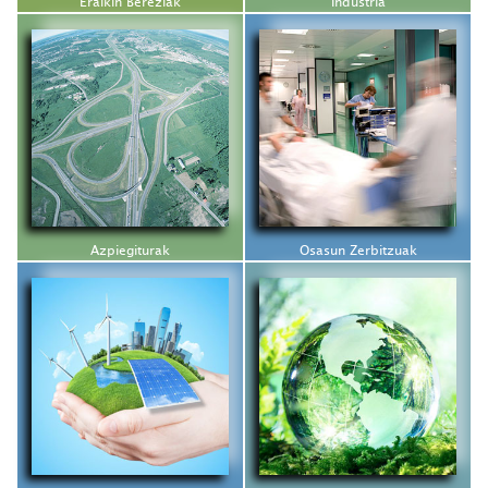
Eraikin Bereziak
Industria
Azpiegiturak
Osasun Zerbitzuak