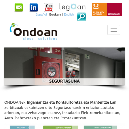
Español
|
|
English
Euskara
ONDOANek
Ingeniaritza eta Kontsultoretza eta Mantentze Lan
zerbitzuak eskaintzen ditu Segurtasunarekin erlazionatutako
arloetan, eta zehatzago esanez, Instalazio Elektromekanikoetan,
Auto-babeserako planetan eta Prestakuntzan.