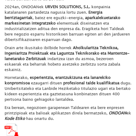
2024an, ONDOANek
URVEN SOLUTIONS, S.L.
konpainia
katalanaren partaidetza nagusia lortu zuen.
Energia
berriztagarriak
, batez ere eguzki-energia,
aparkalekuetarako
markesinetan integratzeko
elementuak diseinatzen eta
industrializatzen aditua den enpresa da. Eragiketa hori Taldeak
bere negozio esparru historikoen barruan egiten ari den jardueren
dibertsifikazioaren esparruan dago.
Orain arte ikusitako ibilbide horrek
Aholkularitza
Teknikoa,
Ingeniaritza Proiektuak eta Laguntza Teknikorako eta Mantentze-
lanetarako Zerbitzuak
indartzea izan du asmoa, bezeroen
eskaerak eta beharrak hobeto asetzeko zerbitzu sorta zabala
eskainiz.
Horretarako,
esperientzia, erantzukizuna eta lanarekiko
konpromisoa
ezaugarri dituen
profesional talde kualifikatua
dugu.
Unibertsitateko eta Lanbide Heziketako titulazio ugari eta bertako
kideen esperientzia eta gaztetasuna konbinatzen dituen 400
pertsona baino gehiagoko lantaldea.
Era berean, negozioen garapenean Taldearen eta bere enpresen
printzipioak eta balioak aplikatzen direla bermatzeko,
ONDOAN
ek
Kode Etiko
hau onartu du.