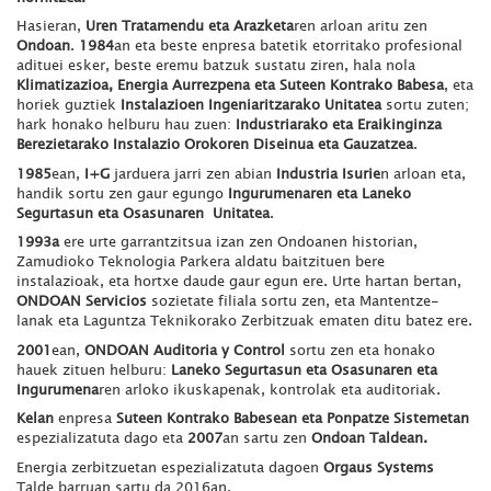
Hasieran,
Uren Tratamendu eta Arazketa
ren arloan aritu zen
Ondoan
.
1984
an eta beste enpresa batetik etorritako profesional
adituei esker, beste eremu batzuk sustatu ziren, hala nola
Klimatizazioa, Energia Aurrezpena eta Suteen Kontrako Babesa
, eta
horiek guztiek
Instalazioen Ingeniaritzarako Unitatea
sortu zuten;
hark honako helburu hau zuen:
Industriarako eta Eraikinginza
Berezietarako Instalazio Orokoren Diseinua eta Gauzatzea
.
1985
ean,
I+G
jarduera jarri zen abian
Industria Isurie
n arloan eta,
handik sortu zen gaur egungo
Ingurumenaren eta Laneko
Segurtasun eta Osasunaren Unitatea
.
1993a
ere urte garrantzitsua izan zen Ondoanen historian,
Zamudioko Teknologia Parkera aldatu baitzituen bere
instalazioak, eta hortxe daude gaur egun ere. Urte hartan bertan,
ONDOAN Servicios
sozietate filiala sortu zen, eta Mantentze-
lanak eta Laguntza Teknikorako Zerbitzuak ematen ditu batez ere.
2001
ean,
ONDOAN Auditoria y Control
sortu zen eta honako
hauek zituen helburu:
Laneko Segurtasun eta Osasunaren eta
Ingurumena
ren arloko ikuskapenak, kontrolak eta auditoriak.
Kelan
enpresa
Suteen Kontrako Babesean eta Ponpatze Sistemetan
espezializatuta dago eta
2007
an sartu zen
Ondoan Taldean.
Energia zerbitzuetan espezializatuta dagoen
Orgaus Systems
Talde barruan sartu da 2016an.