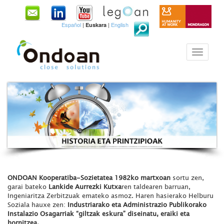
Español
|
|
English
Euskara
ONDOAN Kooperatiba-Sozietatea 1982ko martxoan
sortu zen,
garai bateko
Lankide Aurrezki Kutxa
ren taldearen barruan,
Ingeniaritza Zerbitzuak emateko asmoz. Haren hasierako Helburu
Soziala hauxe zen:
Industriarako eta Administrazio Publikorako
Instalazio Osagarriak “giltzak eskura” diseinatu, eraiki eta
hornitzea.