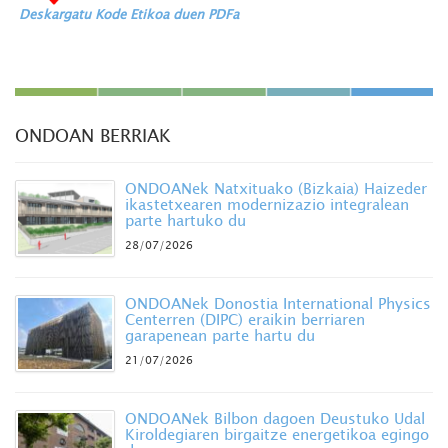
Deskargatu Kode Etikoa duen PDFa
ONDOAN BERRIAK
ONDOANek Natxituako (Bizkaia) Haizeder
ikastetxearen modernizazio integralean
parte hartuko du
28/07/2026
ONDOANek Donostia International Physics
Centerren (DIPC) eraikin berriaren
garapenean parte hartu du
21/07/2026
ONDOANek Bilbon dagoen Deustuko Udal
Kiroldegiaren birgaitze energetikoa egingo