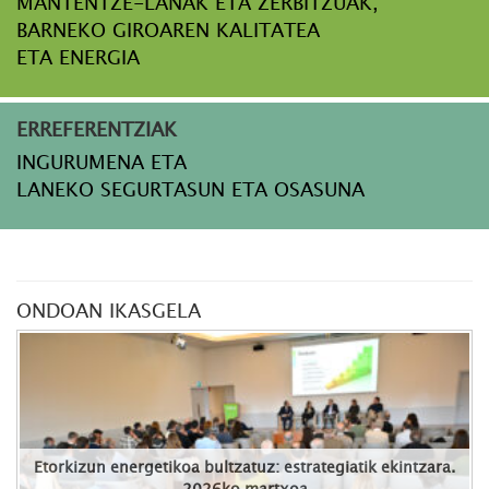
MANTENTZE-LANAK ETA ZERBITZUAK,
BARNEKO GIROAREN KALITATEA
ETA ENERGIA
ERREFERENTZIAK
INGURUMENA ETA
LANEKO SEGURTASUN ETA OSASUNA
ONDOAN IKASGELA
Etorkizun energetikoa bultzatuz: estrategiatik ekintzara.
2026ko martxoa