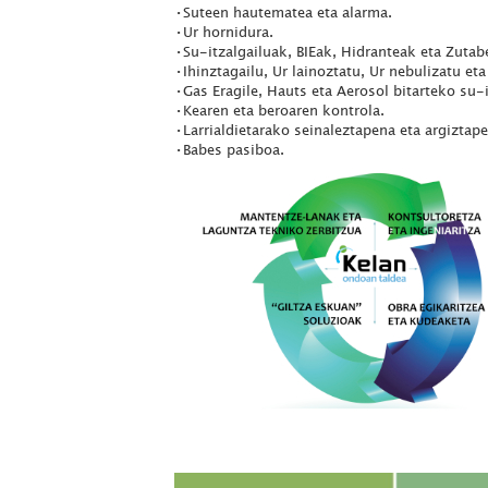
•Suteen hautematea eta alarma.
•Ur hornidura.
•Su-itzalgailuak, BIEak, Hidranteak eta Zutab
•Ihinztagailu, Ur lainoztatu, Ur nebulizatu eta
•Gas Eragile, Hauts eta Aerosol bitarteko su-i
•Kearen eta beroaren kontrola.
•Larrialdietarako seinaleztapena eta argiztape
•Babes pasiboa.