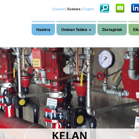
Español
|
|
English
Euskara
Hasiera
Ondoan Taldea
Ziurtagiriak
Elk