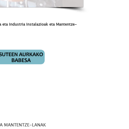
 eta Industria Instalazioak eta Mantentze-
ETA MANTENTZE-LANAK