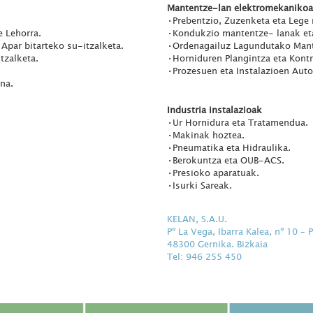
Mantentze-lan elektromekanikoa
•Prebentzio, Zuzenketa eta Lege
e Lehorra.
•Kondukzio mantentze- lanak eta
 Apar bitarteko su-itzalketa.
•Ordenagailuz Lagundutako Mant
tzalketa.
•Horniduren Plangintza eta Kontr
•Prozesuen eta Instalazioen Auto
na.
Industria instalazioak
•Ur Hornidura eta Tratamendua.
•Makinak hoztea.
•Pneumatika eta Hidraulika.
•Berokuntza eta OUB-ACS.
•Presioko aparatuak.
•Isurki Sareak.
KELAN, S.A.U.
Pº La Vega, Ibarra Kalea, nº 10 – 
48300 Gernika. Bizkaia
Tel: 946 255 450