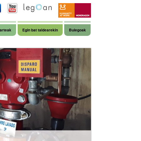
arteak
Egin bat taldearekin
Bulegoak