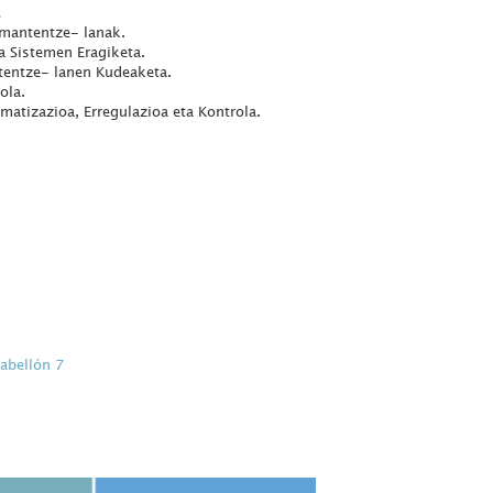
 mantentze- lanak.
 Sistemen Eragiketa.
entze- lanen Kudeaketa.
ola.
matizazioa, Erregulazioa eta Kontrola.
Pabellón 7