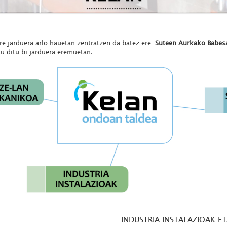
 jarduera arlo hauetan zentratzen da batez ere:
Suteen Aurkako Babesa
atu ditu bi jarduera eremuetan.
INDUSTRIA INSTALAZIOAK 