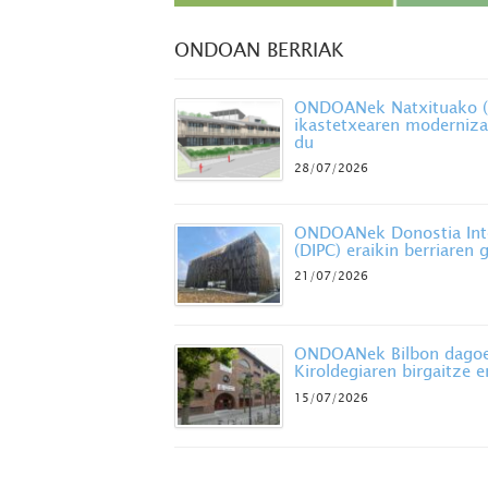
ONDOAN BERRIAK
ONDOANek Natxituako (B
ikastetxearen moderniza
du
28/07/2026
ONDOANek Donostia Inte
(DIPC) eraikin berriaren
21/07/2026
ONDOANek Bilbon dagoe
Kiroldegiaren birgaitze 
15/07/2026