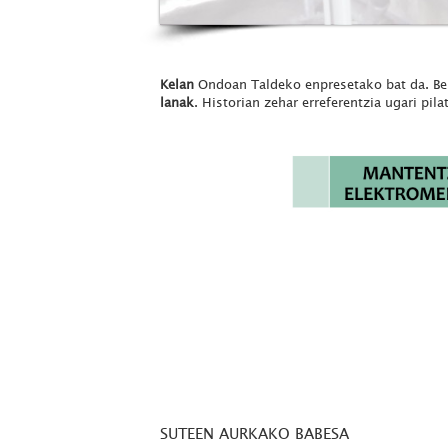
Kelan
Ondoan Taldeko enpresetako bat da. Bere
lanak
. Historian zehar erreferentzia ugari pil
SUTEEN AURKAKO BABESA