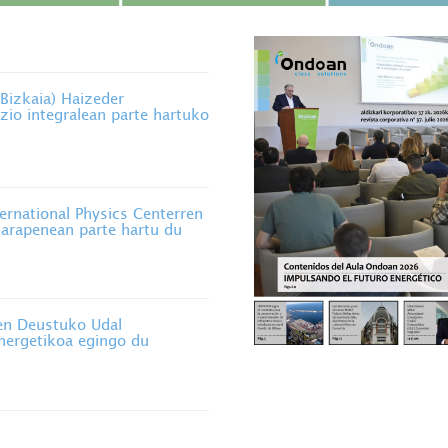
izkaia) Haizeder
zio integralean parte hartuko
rnational Physics Centerren
 garapenean parte hartu du
n Deustuko Udal
energetikoa egingo du