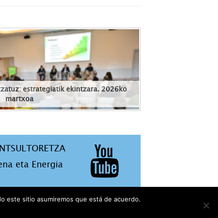
zatuz: estrategiatik ekintzara. 2026ko
martxoa
ONTSULTORETZA
ena eta Energia
ndo este sitio asumiremos que está de acuerdo.
IKOA