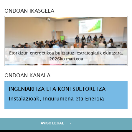
ONDOAN IKASGELA
Etorkizun energetikoa bultzatuz: estrategiatik ekintzara.
2026ko martxoa
ONDOAN KANALA
INGENIARITZA ETA KONTSULTORETZA
Instalazioak, Ingurumena eta Energia
AVISO LEGAL
PRIVACIDAD