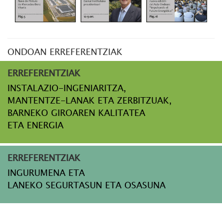
ONDOAN ERREFERENTZIAK
ERREFERENTZIAK
INSTALAZIO-INGENIARITZA,
MANTENTZE-LANAK ETA ZERBITZUAK,
BARNEKO GIROAREN KALITATEA
ETA ENERGIA
ERREFERENTZIAK
INGURUMENA ETA
LANEKO SEGURTASUN ETA OSASUNA