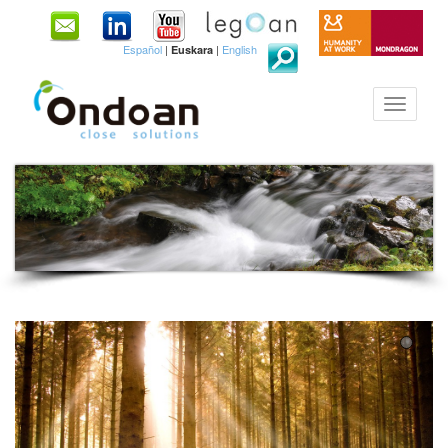
Español
|
|
English
Euskara