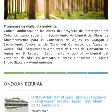
Programas de vigilancia ambiental
Control ambiental de las obras del proyecto de interceptor del
Cotorrio, tramo superior | Seguimiento Ambiental de Obras de
Abastecimiento para el Consorcio de Aguas en Oiargan |
Seguimiento Ambiental de Obras del Consorcio de Aguas en
Gamiz-Fika | Seguimiento Ambiental de Obras del Consorcio de
Aguas en El Regato | Seguimiento y control ambiental del
vertedero de Akei en Arrasate. Clientes: Consorcio de Aguas
Bilbao Bizkaia y Ayuntamientos.
ONDOAN BERRIAK
ONDOANek Natxituako (Bizkaia) Haizeder
ikastetxearen modernizazio integralean
parte hartuko du
28/07/2026