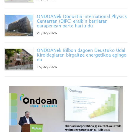
ONDOANek Donostia International Physics
Centerren (DIPC) eraikin berriaren
garapenean parte hartu du
21/07/2026
ONDOANek Bilbon dagoen Deustuko Udal
Kiroldegiaren birgaitze energetikoa egingo
du
15/07/2026