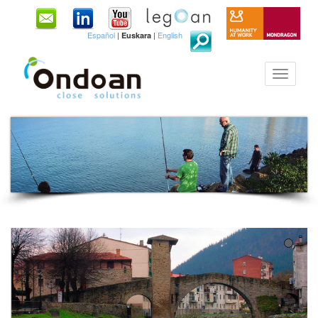
Español
|
|
English
Euskara