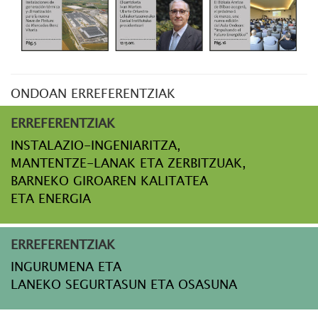
ONDOAN ERREFERENTZIAK
ERREFERENTZIAK
INSTALAZIO-INGENIARITZA,
MANTENTZE-LANAK ETA ZERBITZUAK,
BARNEKO GIROAREN KALITATEA
ETA ENERGIA
ERREFERENTZIAK
INGURUMENA ETA
LANEKO SEGURTASUN ETA OSASUNA