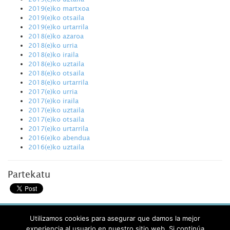
2019(e)ko martxoa
2019(e)ko otsaila
2019(e)ko urtarrila
2018(e)ko azaroa
2018(e)ko urria
2018(e)ko iraila
2018(e)ko uztaila
2018(e)ko otsaila
2018(e)ko urtarrila
2017(e)ko urria
2017(e)ko iraila
2017(e)ko uztaila
2017(e)ko otsaila
2017(e)ko urtarrila
2016(e)ko abendua
2016(e)ko uztaila
Partekatu
AVISO LEGAL
Utilizamos cookies para asegurar que damos la mejor
PRIVACIDAD
experiencia al usuario en nuestro sitio web. Si continúa