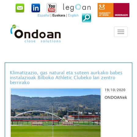
Español
|
|
English
Euskara
Klimatizazio, gas natural eta suteen aurkako babes
instalazioak Bilboko Athletic Clubeko lan zentro
berrirako
19/10/2020
ONDOANek