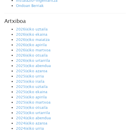
Instalazio-Ingeniaritza
Ondoan Berriak
Artxiboa
2026(e)ko uztaila
2026(e)ko ekaina
2026(e)ko maiatza
2026(e)ko apirila
2026(e)ko martxoa
2026(e)ko otsaila
2026(e)ko urtarrila
2025(e)ko abendua
2025(e)ko azaroa
2025(e)ko urria
2025(e)ko iraila
2025(e)ko uztaila
2025(e)ko ekaina
2025(e)ko apirila
2025(e)ko martxoa
2025(e)ko otsaila
2025(e)ko urtarrila
2024(e)ko abendua
2024(e)ko azaroa
2024(e)ko urria