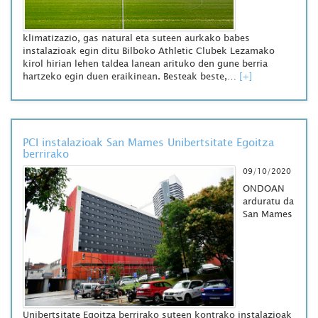
klimatizazio, gas natural eta suteen aurkako babes
instalazioak egin ditu Bilboko Athletic Clubek Lezamako
kirol hirian lehen taldea lanean arituko den gune berria
hartzeko egin duen eraikinean. Besteak beste,…
[+]
PCI instalazioak San Mames Unibertsitate Egoitza
berrirako
09/10/2020
ONDOAN
arduratu da
San Mames
Unibertsitate Egoitza berrirako suteen kontrako instalazioak