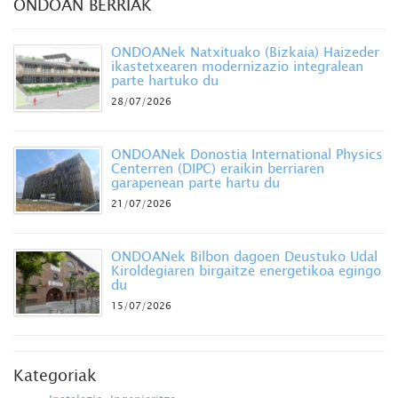
ONDOAN BERRIAK
ONDOANek Natxituako (Bizkaia) Haizeder
ikastetxearen modernizazio integralean
parte hartuko du
28/07/2026
ONDOANek Donostia International Physics
Centerren (DIPC) eraikin berriaren
garapenean parte hartu du
21/07/2026
ONDOANek Bilbon dagoen Deustuko Udal
Kiroldegiaren birgaitze energetikoa egingo
du
15/07/2026
Kategoriak