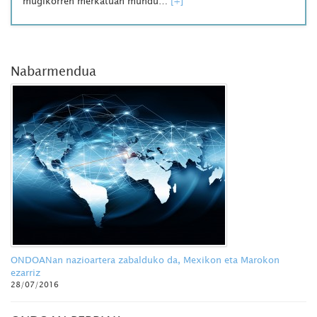
mugikorren merkatuan mundu…
[+]
Nabarmendua
ONDOANan nazioartera zabalduko da, Mexikon eta Marokon
ezarriz
28/07/2016