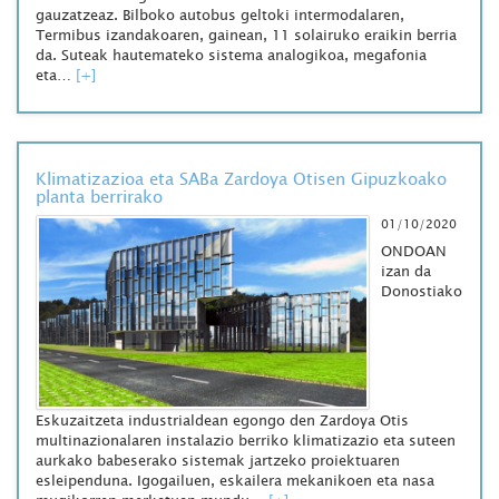
gauzatzeaz. Bilboko autobus geltoki intermodalaren,
Termibus izandakoaren, gainean, 11 solairuko eraikin berria
da. Suteak hautemateko sistema analogikoa, megafonia
eta…
[+]
Klimatizazioa eta SABa Zardoya Otisen Gipuzkoako
planta berrirako
01/10/2020
ONDOAN
izan da
Donostiako
Eskuzaitzeta industrialdean egongo den Zardoya Otis
multinazionalaren instalazio berriko klimatizazio eta suteen
aurkako babeserako sistemak jartzeko proiektuaren
esleipenduna. Igogailuen, eskailera mekanikoen eta nasa