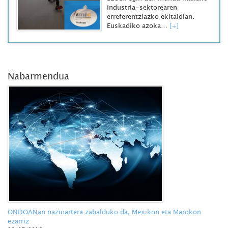
industria-sektorearen
erreferentziazko ekitaldian.
Euskadiko azoka…
[+]
Nabarmendua
ONDOANan nazioartera zabalduko da, Mexikon eta Marokon
ezarriz