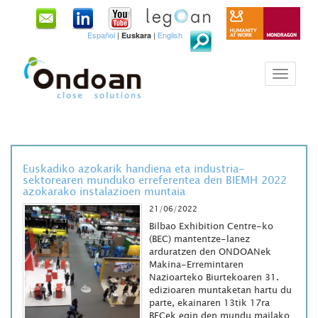
Español
|
|
English
Euskara
Euskadiko azokarik handiena eta industria-
sektorearen munduko erreferentea den BIEMH 2022
azokarako instalazioen muntaia
21/06/2022
Bilbao Exhibition Centre-ko
(BEC) mantentze-lanez
arduratzen den ONDOANek
Makina-Erremintaren
Nazioarteko Biurtekoaren 31.
edizioaren muntaketan hartu du
parte, ekainaren 13tik 17ra
BECek egin den mundu mailako