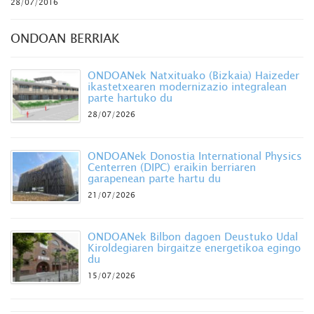
28/07/2016
ONDOAN BERRIAK
ONDOANek Natxituako (Bizkaia) Haizeder
ikastetxearen modernizazio integralean
parte hartuko du
28/07/2026
ONDOANek Donostia International Physics
Centerren (DIPC) eraikin berriaren
garapenean parte hartu du
21/07/2026
ONDOANek Bilbon dagoen Deustuko Udal
Kiroldegiaren birgaitze energetikoa egingo
du
15/07/2026