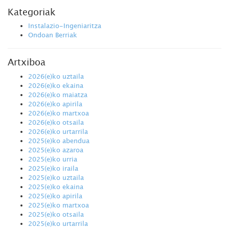
Kategoriak
Instalazio-Ingeniaritza
Ondoan Berriak
Artxiboa
2026(e)ko uztaila
2026(e)ko ekaina
2026(e)ko maiatza
2026(e)ko apirila
2026(e)ko martxoa
2026(e)ko otsaila
2026(e)ko urtarrila
2025(e)ko abendua
2025(e)ko azaroa
2025(e)ko urria
2025(e)ko iraila
2025(e)ko uztaila
2025(e)ko ekaina
2025(e)ko apirila
2025(e)ko martxoa
2025(e)ko otsaila
2025(e)ko urtarrila