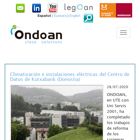
|
Euskara
|
English
Español
Climatización e instalaciones eléctricas del Centro de
Datos de Kutxabank (Donostia)
28/07/2020
ONDOAN,
en UTE con
Uni Servis
2001, ha
completado
los trabajos
de reforma
de los
sistemas