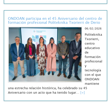
ONDOAN participa en el 45 Aniversario del centro de
formación profesional Politeknika Txorierri de Derio
06/02/2026
Politeknika
Txorierri,
centro
educativo
de
formación
profesional
y
tecnología
con el que
ONDOAN
mantiene
una estrecha relación histórica, ha celebrado su 45
Aniversario con un acto que ha tenido lugar…
[+]