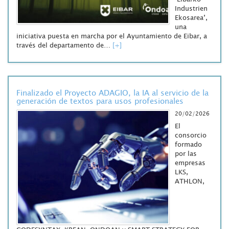
Industrien
Ekosarea’,
una
iniciativa puesta en marcha por el Ayuntamiento de Eibar, a
través del departamento de…
[+]
Finalizado el Proyecto ADAGIO, la IA al servicio de la
generación de textos para usos profesionales
20/02/2026
El
consorcio
formado
por las
empresas
LKS,
ATHLON,