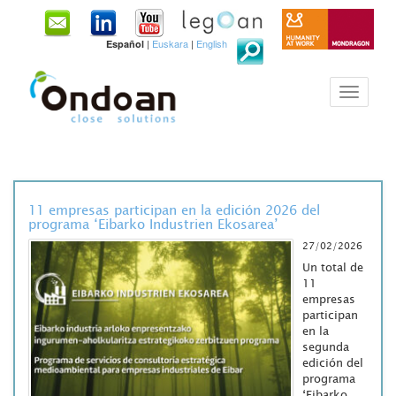
|
Euskara
|
English
Español
11 empresas participan en la edición 2026 del
programa ‘Eibarko Industrien Ekosarea’
27/02/2026
Un total de
11
empresas
participan
en la
segunda
edición del
programa
‘Eibarko