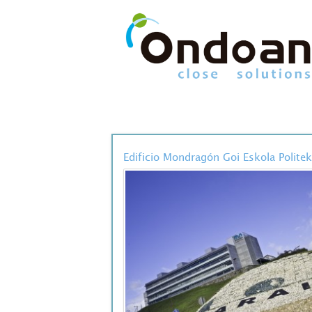
Edificio Mondragón Goi Eskola Politek