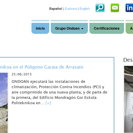
|
Euskara
|
English
Español
Inicio
Grupo Ondoan
Certificaciones
A
Des
nikoa en el Polígono Garaia de Arrasate
25/06/2015
ONDOAN ejecutará las instalaciones de
climatización, Protección Contra Incendios (PCI) y
aire comprimido de una nueva planta, y de parte de
la primera, del Edificio Mondragón Goi Eskola
Politeknikoa en…
[+]