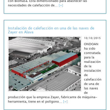
con Biomasa. Está dimensionado para abastecer las
necesidades de calefacción de…
[+]
Instalación de calefacción en una de las naves de
Zayer en Alava
10/10/2015
ONDOAN
ha sido
contratada
para la
realización
de la
instalación
de
calefacción
de una de
las naves
de
producción que la empresa Zayer, fabricante de máquina-
herramienta, tiene en el polígono…
[+]