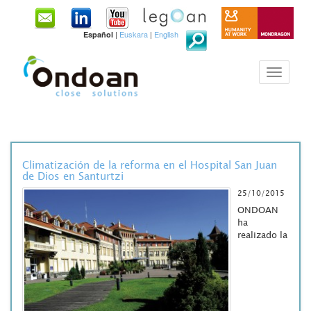
|
Euskara
|
English
Español
Climatización de la reforma en el Hospital San Juan
de Dios en Santurtzi
25/10/2015
ONDOAN
ha
realizado la