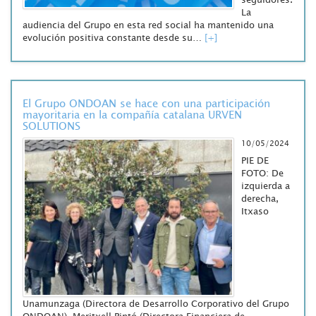
La
audiencia del Grupo en esta red social ha mantenido una
evolución positiva constante desde su…
[+]
El Grupo ONDOAN se hace con una participación
mayoritaria en la compañía catalana URVEN
SOLUTIONS
10/05/2024
PIE DE
FOTO: De
izquierda a
derecha,
Itxaso
Unamunzaga (Directora de Desarrollo Corporativo del Grupo