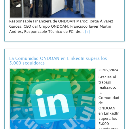
Responsable Financiera de ONDOAN Maroc; Jorge Álvarez
Garcés, CEO del Grupo ONDOAN; Francisco Javier Martín
Andrés, Responsable Técnico de PCI de…
[+]
La Comunidad ONDOAN en LinkedIn supera los
5.000 seguidores
20/05/2024
Gracias al
trabajo
realizado,
la
Comunidad
de
ONDOAN
en LinkedIn
supera los
5.000
seguidores.