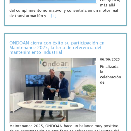
más allá
del cumplimiento normativo, y convertirla en un motor real
de transformación y…
[+]
ONDOAN cierra con éxito su participación en
Maintenance 2025, la feria de referencia del
mantenimiento industrial
06/06/2025
Finalizada
la
celebración
de
Maintenance 2025, ONDOAN hace un balance muy positivo