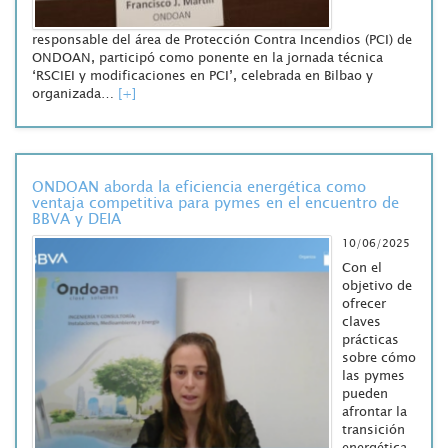
responsable del área de Protección Contra Incendios (PCI) de
ONDOAN, participó como ponente en la jornada técnica
‘RSCIEI y modificaciones en PCI’, celebrada en Bilbao y
organizada…
[+]
ONDOAN aborda la eficiencia energética como
ventaja competitiva para pymes en el encuentro de
BBVA y DEIA
10/06/2025
Con el
objetivo de
ofrecer
claves
prácticas
sobre cómo
las pymes
pueden
afrontar la
transición
energética,