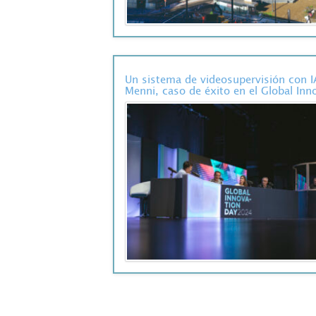
Un sistema de videosupervisión con 
Menni, caso de éxito en el Global In