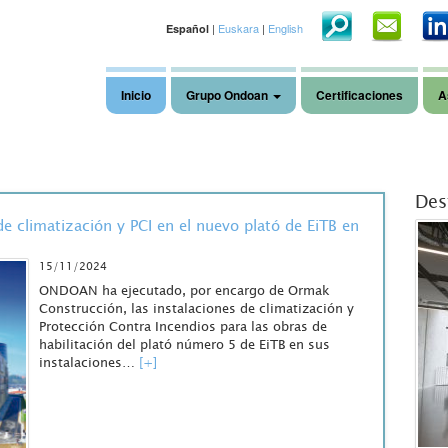
|
Euskara
|
English
Español
Inicio
Grupo Ondoan
Certificaciones
A
Des
 climatización y PCI en el nuevo plató de EiTB en
15/11/2024
ONDOAN ha ejecutado, por encargo de Ormak
Construcción, las instalaciones de climatización y
Protección Contra Incendios para las obras de
habilitación del plató número 5 de EiTB en sus
instalaciones…
[+]