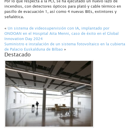
Por lo que respecta a la PCI, se ha ejecutado un nuevo lazo de
incendios, con detectores ópticos para plató y cable térmico en
pasillo de evacuación 1, así como 4 nuevas BIEs, extintores y
señalética.
«
Un sistema de videosupervisión con IA, implantado por
ONDOAN en el Hospital Aita Menni, caso de éxito en el Global
Innovation Day 2024
Suministro e instalación de un sistema fotovoltaico en la cubierta
de Palacio Euskalduna de Bilbao
»
Destacado