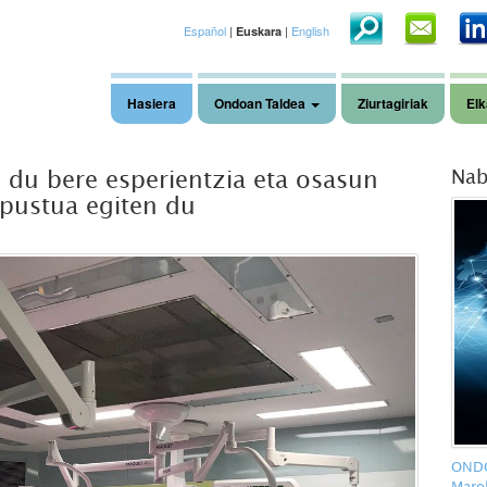
Español
|
|
English
Euskara
Hasiera
Ondoan Taldea
Ziurtagiriak
Elk
du bere esperientzia eta osasun
Nab
apustua egiten du
ONDO
Maro