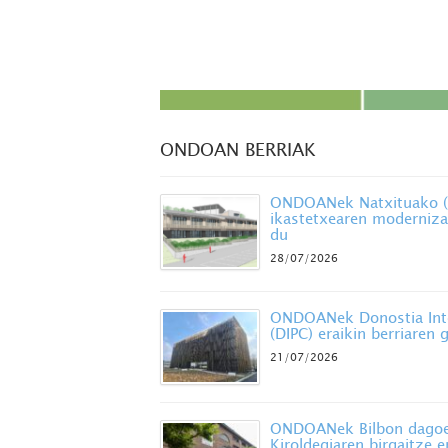
ONDOAN BERRIAK
ONDOANek Natxituako (B
ikastetxearen moderniza
du
28/07/2026
ONDOANek Donostia Inte
(DIPC) eraikin berriaren
21/07/2026
ONDOANek Bilbon dagoe
Kiroldegiaren birgaitze 