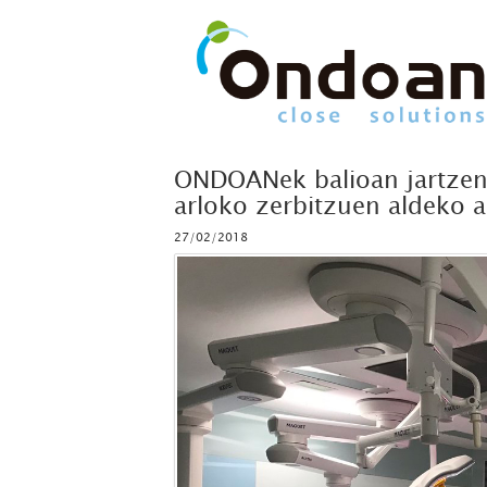
ONDOANek balioan jartzen 
arloko zerbitzuen aldeko 
27/02/2018