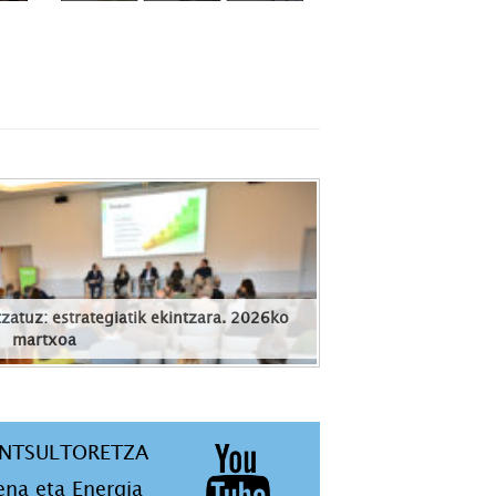
zatuz: estrategiatik ekintzara. 2026ko
martxoa
ONTSULTORETZA
ena eta Energia