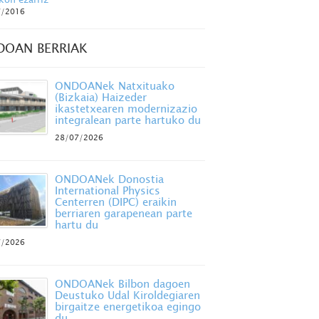
7/2016
DOAN BERRIAK
ONDOANek Natxituako
(Bizkaia) Haizeder
ikastetxearen modernizazio
integralean parte hartuko du
28/07/2026
ONDOANek Donostia
International Physics
Centerren (DIPC) eraikin
berriaren garapenean parte
hartu du
7/2026
ONDOANek Bilbon dagoen
Deustuko Udal Kiroldegiaren
birgaitze energetikoa egingo
du