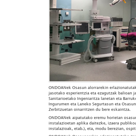
ONDOANek Osasun alorrarekin erlazionatutako
jasotako esperientzia eta ezagutzak balioan ja
Sanitarioetako Ingeniaritza lanetan eta Barru
Ingurumen eta Laneko Segurtasun eta Osasun a
Zerbitzuetan oinarritzen du bere eskaintza.
ONDOANek aipatutako eremu horietan osasuna
instalazioetan aplika daitezke, izaera publiko
instalazioak, etab.), eta, modu berezian, ospit