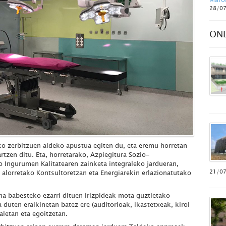
28/0
ON
 zerbitzuen aldeko apustua egiten du, eta eremu horretan
rtzen ditu. Eta, horretarako, Azpiegitura Sozio-
ko Ingurumen Kalitatearen zainketa integraleko jardueran,
21/0
lorretako Kontsultoretzan eta Energiarekin erlazionatutako
 babesteko ezarri dituen irizpideak mota guztietako
a duten eraikinetan batez ere (auditorioak, ikastetxeak, kirol
aletan eta egoitzetan.