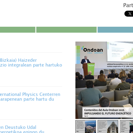
Par
izkaia) Haizeder
zio integralean parte hartuko
rnational Physics Centerren
 garapenean parte hartu du
n Deustuko Udal
energetikoa egingo du