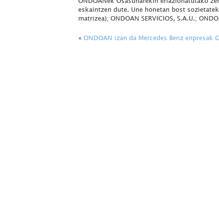
ONDOANek Osasunarekin erlazionatutako zerb
eskaintzen dute. Une honetan bost sozietatek
matrizea); ONDOAN SERVICIOS, S.A.U.; ONDOA
«
ONDOAN izan da Mercedes Benz enpresak Gas