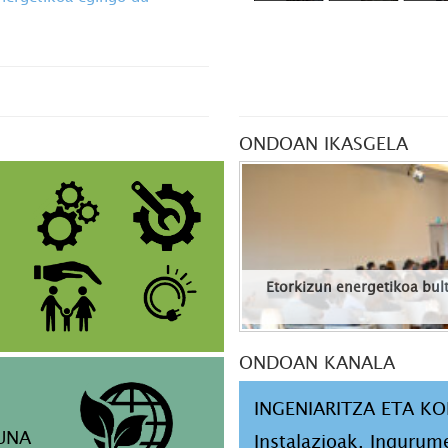
ONDOAN IKASGELA
Etorkizun energetikoa bult
ONDOAN KANALA
INGENIARITZA ETA K
UNA
Instalazioak, Ingurum