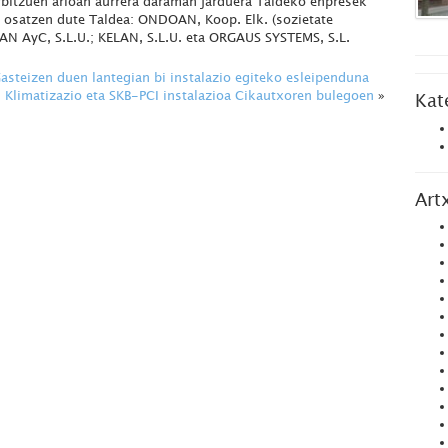
itzuen arloan aurrera daraman jarduera Taldeko enpresek
 osatzen dute Taldea: ONDOAN, Koop. Elk. (sozietate
N AyC, S.L.U.; KELAN, S.L.U. eta ORGAUS SYSTEMS, S.L.
teizen duen lantegian bi instalazio egiteko esleipenduna
Klimatizazio eta SKB-PCI instalazioa Cikautxoren bulegoen
»
Kat
Art