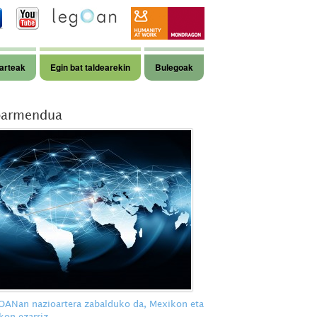
arteak
Egin bat taldearekin
Bulegoak
armendua
ANan nazioartera zabalduko da, Mexikon eta
kon ezarriz