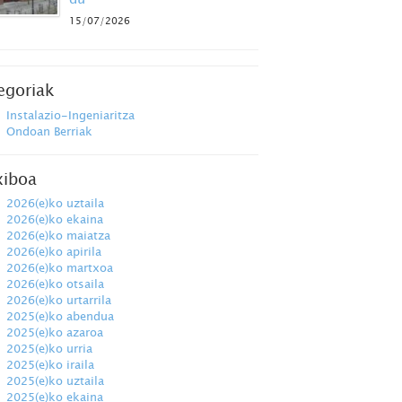
15/07/2026
egoriak
Instalazio-Ingeniaritza
Ondoan Berriak
xiboa
2026(e)ko uztaila
2026(e)ko ekaina
2026(e)ko maiatza
2026(e)ko apirila
2026(e)ko martxoa
2026(e)ko otsaila
2026(e)ko urtarrila
2025(e)ko abendua
2025(e)ko azaroa
2025(e)ko urria
2025(e)ko iraila
2025(e)ko uztaila
2025(e)ko ekaina