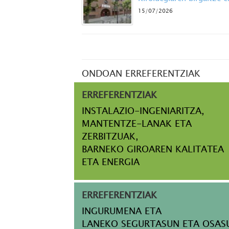
15/07/2026
ONDOAN ERREFERENTZIAK
ERREFERENTZIAK
INSTALAZIO-INGENIARITZA,
MANTENTZE-LANAK ETA
ZERBITZUAK,
BARNEKO GIROAREN KALITATEA
ETA ENERGIA
ERREFERENTZIAK
INGURUMENA ETA
LANEKO SEGURTASUN ETA OSAS