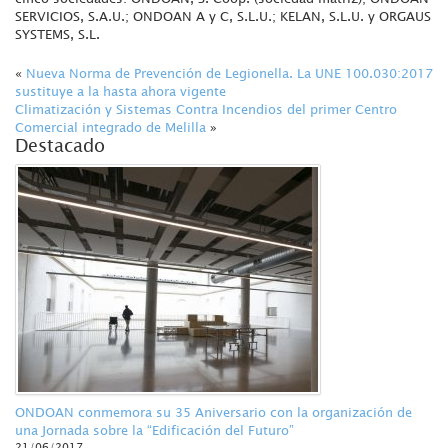
SERVICIOS, S.A.U.; ONDOAN A y C, S.L.U.; KELAN, S.L.U. y ORGAUS
SYSTEMS, S.L.
«
Nueva Norma de Prevención de Legionella. La UNE 100.030:2017
sustituye a la hasta ahora vigente
Climatización y Sistemas Contra Incendios del primer Centro
Comercial integrado de Melilla
»
Destacado
ONDOAN conmemora su 35 Aniversario con la organización de
una Jornada sobre la “Edificación del Futuro”
21/06/2017