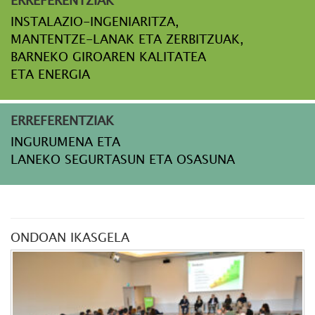
INSTALAZIO-INGENIARITZA,
MANTENTZE-LANAK ETA ZERBITZUAK,
BARNEKO GIROAREN KALITATEA
ETA ENERGIA
ERREFERENTZIAK
INGURUMENA ETA
LANEKO SEGURTASUN ETA OSASUNA
ONDOAN IKASGELA