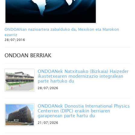
ONDOANan nazioartera zabalduko da, Mexikon eta Marokon
ezarriz
28/07/2016
ONDOAN BERRIAK
ONDOANek Natxituako (Bizkaia) Haizeder
ikastetxearen modernizazio integralean
parte hartuko du
28/07/2026
ONDOANek Donostia International Physics
Centerren (DIPC) eraikin berriaren
garapenean parte hartu du
21/07/2026