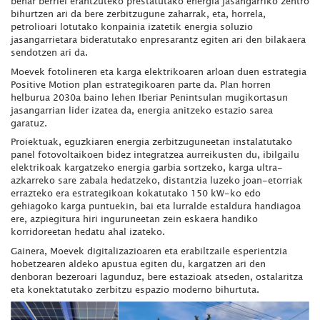
behar berriei erantzuteko prestatutako energia jasangarriko zentro
bihurtzen ari da bere zerbitzugune zaharrak, eta, horrela,
petrolioari lotutako konpainia izatetik energia soluzio
jasangarrietara bideratutako enpresarantz egiten ari den bilakaera
sendotzen ari da.
Moevek fotolineren eta karga elektrikoaren arloan duen estrategia
Positive Motion plan estrategikoaren parte da. Plan horren
helburua 2030a baino lehen Iberiar Penintsulan mugikortasun
jasangarrian lider izatea da, energia anitzeko estazio sarea
garatuz.
Proiektuak, eguzkiaren energia zerbitzuguneetan instalatutako
panel fotovoltaikoen bidez integratzea aurreikusten du, ibilgailu
elektrikoak kargatzeko energia garbia sortzeko, karga ultra-
azkarreko sare zabala hedatzeko, distantzia luzeko joan-etorriak
errazteko era estrategikoan kokatutako 150 kW-ko edo
gehiagoko karga puntuekin, bai eta lurralde estaldura handiagoa
ere, azpiegitura hiri inguruneetan zein eskaera handiko
korridoreetan hedatu ahal izateko.
Gainera, Moevek digitalizazioaren eta erabiltzaile esperientzia
hobetzearen aldeko apustua egiten du, kargatzen ari den
denboran bezeroari lagunduz, bere estazioak atseden, ostalaritza
eta konektatutako zerbitzu espazio moderno bihurtuta.