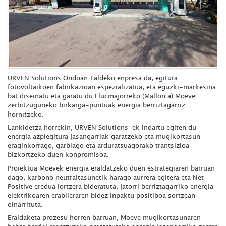
URVEN Solutions Ondoan Taldeko enpresa da, egitura
fotovoltaikoen fabrikazioan espezializatua, eta eguzki-markesina
bat diseinatu eta garatu du Llucmajorreko (Mallorca) Moeve
zerbitzuguneko birkarga-puntuak energia berriztagarriz
hornitzeko.
Lankidetza horrekin, URVEN Solutions-ek indartu egiten du
energia azpiegitura jasangarriak garatzeko eta mugikortasun
eraginkorrago, garbiago eta arduratsuagorako trantsizioa
bizkortzeko duen konpromisoa.
Proiektua Moevek energia eraldatzeko duen estrategiaren barruan
dago, karbono neutraltasunetik harago aurrera egitera eta Net
Positive eredua lortzera bideratuta, jatorri berriztagarriko energia
elektrikoaren erabileraren bidez inpaktu positiboa sortzean
oinarrituta.
Eraldaketa prozesu horren barruan, Moeve mugikortasunaren