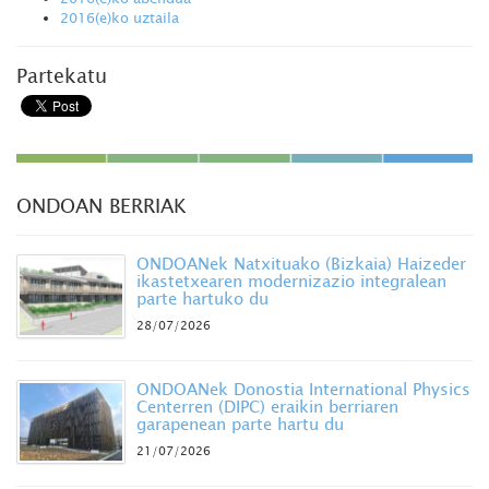
2016(e)ko uztaila
Partekatu
ONDOAN BERRIAK
ONDOANek Natxituako (Bizkaia) Haizeder
ikastetxearen modernizazio integralean
parte hartuko du
28/07/2026
ONDOANek Donostia International Physics
Centerren (DIPC) eraikin berriaren
garapenean parte hartu du
21/07/2026