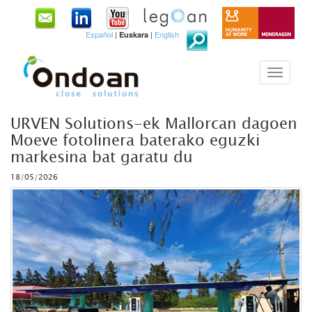
Español
|
|
English
Euskara
URVEN Solutions-ek Mallorcan dagoen
Moeve fotolinera baterako eguzki
markesina bat garatu du
18/05/2026