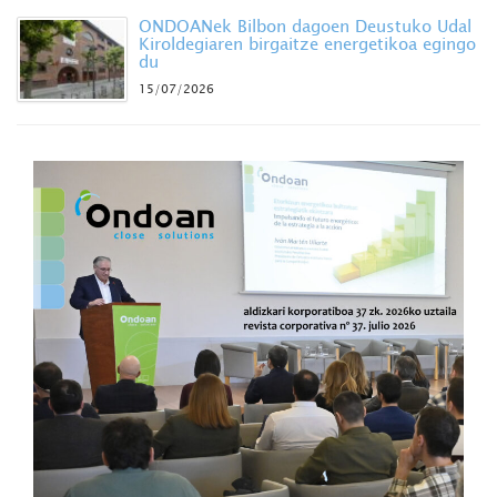
ONDOANek Bilbon dagoen Deustuko Udal
Kiroldegiaren birgaitze energetikoa egingo
du
15/07/2026