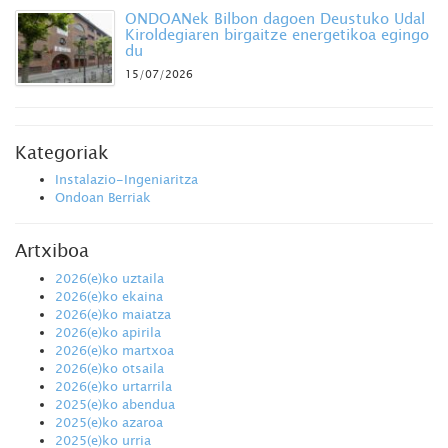
ONDOANek Bilbon dagoen Deustuko Udal
Kiroldegiaren birgaitze energetikoa egingo
du
15/07/2026
Kategoriak
Instalazio-Ingeniaritza
Ondoan Berriak
Artxiboa
2026(e)ko uztaila
2026(e)ko ekaina
2026(e)ko maiatza
2026(e)ko apirila
2026(e)ko martxoa
2026(e)ko otsaila
2026(e)ko urtarrila
2025(e)ko abendua
2025(e)ko azaroa
2025(e)ko urria