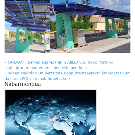
«
ONDOAN, Serveo enpresarekin ABEEan, Bilboko Portuko
azpiegituren mantentze lanen esleipenduna
Ondoan Madrilgo Unibertsitate Konplutentsearekin lankidetzan ari
da haren PCI sistemak hobetzeko
»
Nabarmendua