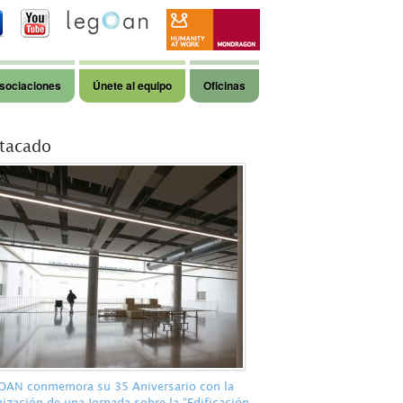
sociaciones
Únete al equipo
Oficinas
tacado
AN conmemora su 35 Aniversario con la
ización de una Jornada sobre la “Edificación