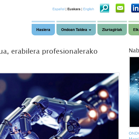
Español
|
|
English
Euskara
Hasiera
Ondoan Taldea
Ziurtagiriak
Elk
a, erabilera profesionalerako
Nab
ONDO
Maro