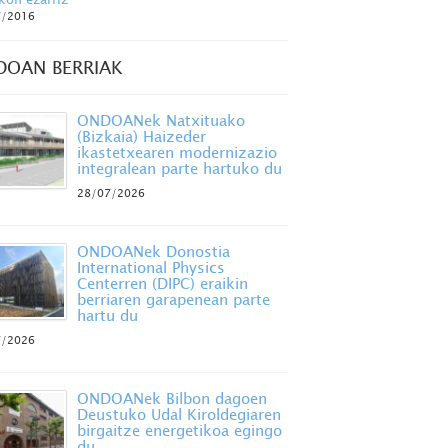
7/2016
DOAN BERRIAK
ONDOANek Natxituako
(Bizkaia) Haizeder
ikastetxearen modernizazio
integralean parte hartuko du
28/07/2026
ONDOANek Donostia
International Physics
Centerren (DIPC) eraikin
berriaren garapenean parte
hartu du
7/2026
ONDOANek Bilbon dagoen
Deustuko Udal Kiroldegiaren
birgaitze energetikoa egingo
du