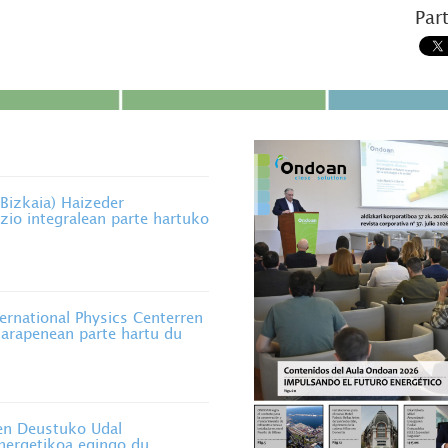
Par
izkaia) Haizeder
zio integralean parte hartuko
rnational Physics Centerren
 garapenean parte hartu du
n Deustuko Udal
energetikoa egingo du