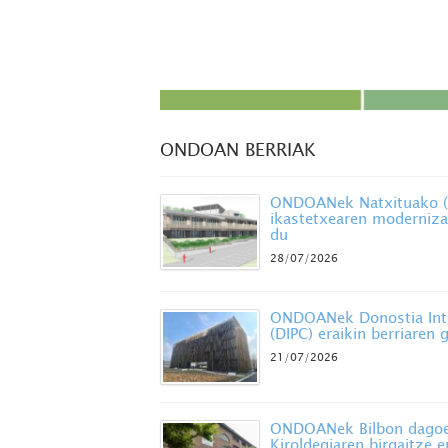
ONDOAN BERRIAK
ONDOANek Natxituako (B
ikastetxearen moderniza
du
28/07/2026
ONDOANek Donostia Inte
(DIPC) eraikin berriaren
21/07/2026
ONDOANek Bilbon dagoe
Kiroldegiaren birgaitze 