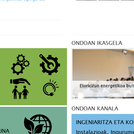
ONDOAN IKASGELA
Etorkizun energetikoa bult
ONDOAN KANALA
INGENIARITZA ETA K
UNA
Instalazioak, Ingurum