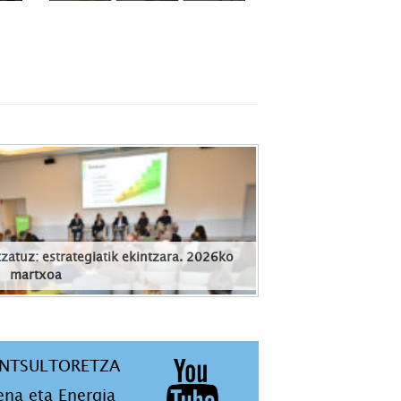
zatuz: estrategiatik ekintzara. 2026ko
martxoa
ONTSULTORETZA
ena eta Energia