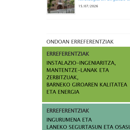
15/07/2026
ONDOAN ERREFERENTZIAK
ERREFERENTZIAK
INSTALAZIO-INGENIARITZA,
MANTENTZE-LANAK ETA
ZERBITZUAK,
BARNEKO GIROAREN KALITATEA
ETA ENERGIA
ERREFERENTZIAK
INGURUMENA ETA
LANEKO SEGURTASUN ETA OSAS