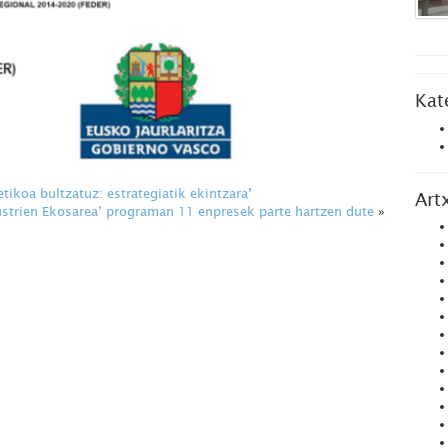
Kat
koa bultzatuz: estrategiatik ekintzara’
Art
ustrien Ekosarea’ programan 11 enpresek parte hartzen dute
»