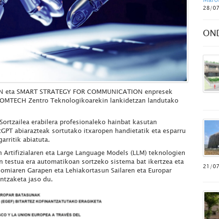
28/0
ON
N eta SMART STRATEGY FOR COMMUNICATION enpresek
COMTECH Zentro Teknologikoarekin lankidetzan landutako
Sortzailea erabilera profesionaleko hainbat kasutan
tGPT abiarazteak sortutako itxaropen handietatik eta esparru
rritik abiatuta.
 Artifizialaren eta Large Language Models (LLM) teknologien
n testua era automatikoan sortzeko sistema bat ikertzea eta
21/0
nomiaren Garapen eta Lehiakortasun Sailaren eta Europar
ntzaketa jaso du.