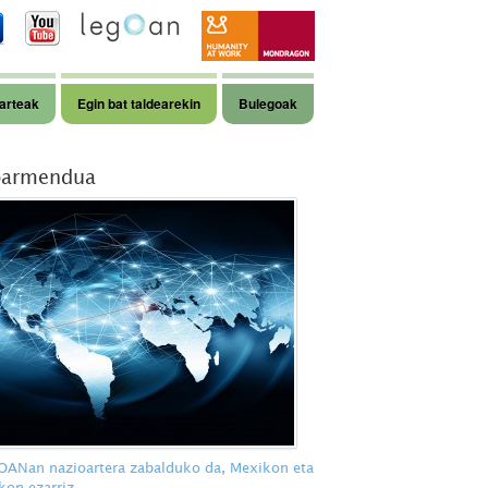
arteak
Egin bat taldearekin
Bulegoak
armendua
ANan nazioartera zabalduko da, Mexikon eta
kon ezarriz