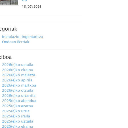
15/07/2026
egoriak
Instalazio-Ingeniaritza
Ondoan Berriak
xiboa
2026(e)ko uztaila
2026(e)ko ekaina
2026(e)ko maiatza
2026(e)ko apirila
2026(e)ko martxoa
2026(e)ko otsaila
2026(e)ko urtarrila
2025(e)ko abendua
2025(e)ko azaroa
2025(e)ko urria
2025(e)ko iraila
2025(e)ko uztaila
2025(e)ko ekaina