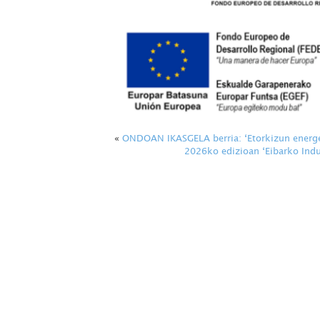
«
ONDOAN IKASGELA berria: ‘Etorkizun energeti
2026ko edizioan ‘Eibarko Ind