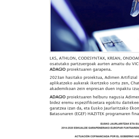
LKS, ATHLON, CODESYNTAX, KREAN, ONDOA
osatutako partzuergoak aurten amaitu du VI
ADAGIO
proiektuaren garapena.
2023an hasitako proiektua, Adimen Artifizial 
aplikatzeko aukerak ikertzeko sortu zen, Cha
akademikoan zein enpresan duen inpaktu izuga
ADAGIO
proiektuaren helburu nagusia Adimen
bidez eremu espezifikoetara egokitu daitekee
garatzea izan da, eta Eusko Jaurlaritzako Eko
Batasunaren (EGEF) HAZITEK programaren fina