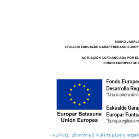
«
REPAPEL: Ekonomia zirkularra papergintzare