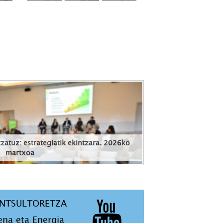
zatuz: estrategiatik ekintzara. 2026ko
martxoa
ONTSULTORETZA
ena eta Energia