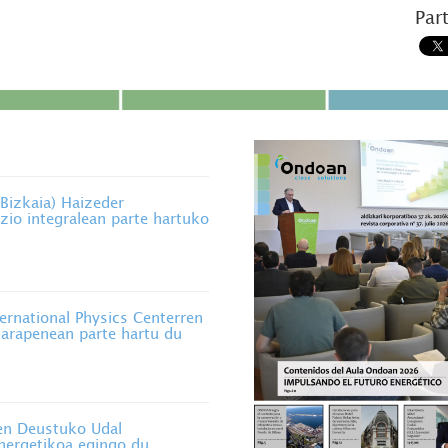
Par
izkaia) Haizeder
zio integralean parte hartuko
rnational Physics Centerren
 garapenean parte hartu du
n Deustuko Udal
energetikoa egingo du