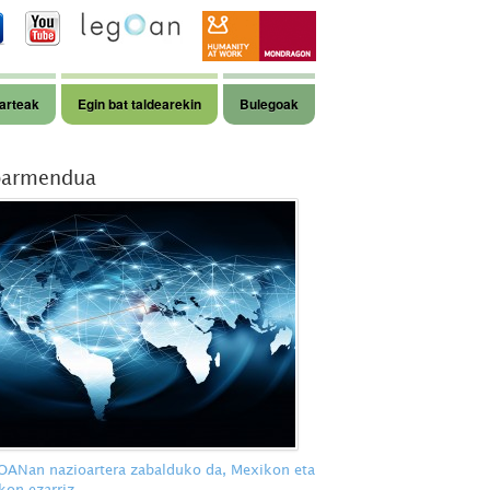
arteak
Egin bat taldearekin
Bulegoak
armendua
ANan nazioartera zabalduko da, Mexikon eta
kon ezarriz