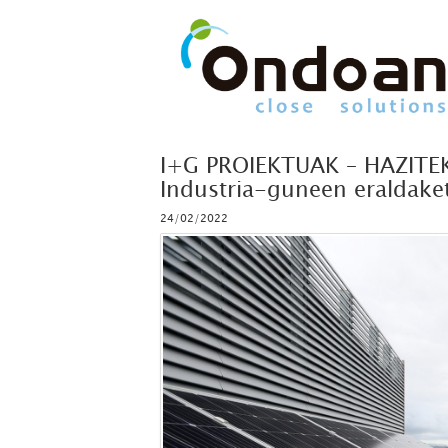
I+G PROIEKTUAK – HAZITE
Industria-guneen eraldaket
24/02/2022