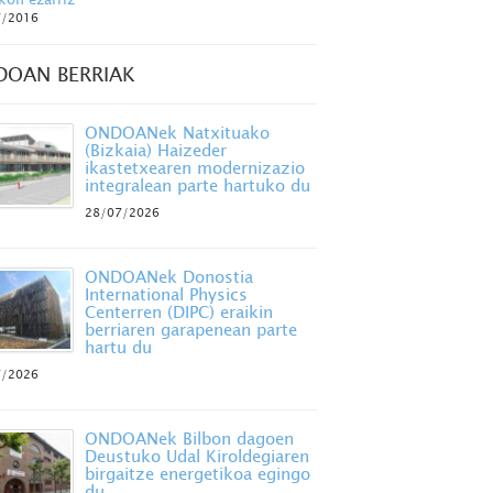
7/2016
DOAN BERRIAK
ONDOANek Natxituako
(Bizkaia) Haizeder
ikastetxearen modernizazio
integralean parte hartuko du
28/07/2026
ONDOANek Donostia
International Physics
Centerren (DIPC) eraikin
berriaren garapenean parte
hartu du
7/2026
ONDOANek Bilbon dagoen
Deustuko Udal Kiroldegiaren
birgaitze energetikoa egingo
du