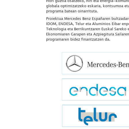
Hori guztia osatzeko, hiri eta energia-komun
globala optimizatzeko eskaria, kontsumoa et
programa batean oinarrituta.
Proiektua Mercedes Benz Españaren bultzadar
IDOM, ENDESA, Telur eta Aluminios Eibar enpre
Teknologia eta Berrikuntzaren Euskal Sareko e
Ekonomiaren Garapen eta Azpiegitura Sailare
programaren bidez finantzatzen da.