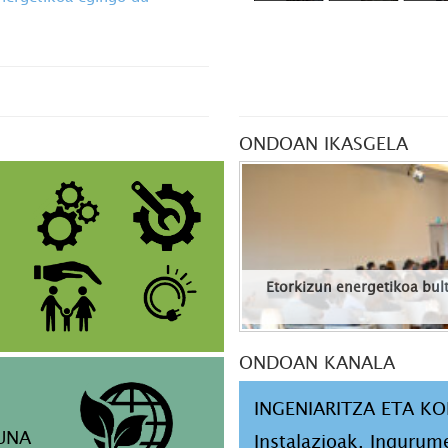
ONDOAN IKASGELA
Etorkizun energetikoa bult
ONDOAN KANALA
INGENIARITZA ETA K
UNA
Instalazioak, Ingurum