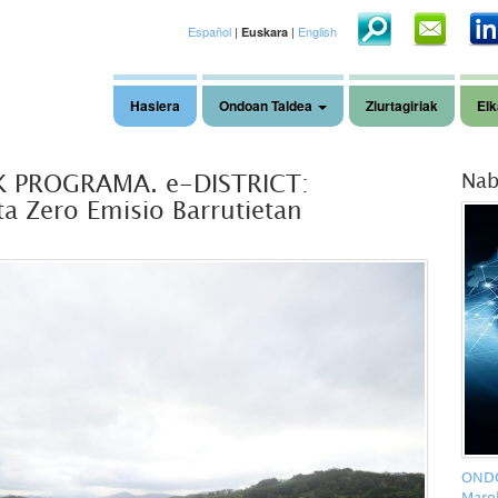
Español
|
|
English
Euskara
Hasiera
Ondoan Taldea
Ziurtagiriak
Elk
K PROGRAMA. e-DISTRICT:
Nab
a Zero Emisio Barrutietan
ONDO
Maro