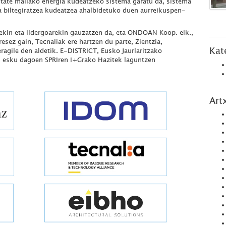
itate mailako energia kudeatzeko sistema garatu da, sistema
a biltegiratzea kudeatzea ahalbidetuko duen aurreikuspen-
ekin eta lidergoarekin gauzatzen da, eta ONDOAN Koop. elk.,
sez gain, Tecnaliak ere hartzen du parte, Zientzia,
Kat
ragile den aldetik. E-DISTRICT, Eusko Jaurlaritzako
n esku dagoen SPRIren I+Grako Hazitek laguntzen
Art