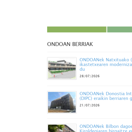
ONDOAN BERRIAK
ONDOANek Natxituako (B
ikastetxearen moderniza
du
28/07/2026
ONDOANek Donostia Inte
(DIPC) eraikin berriaren
21/07/2026
ONDOANek Bilbon dagoe
Kiroldegiaren birgaitze 