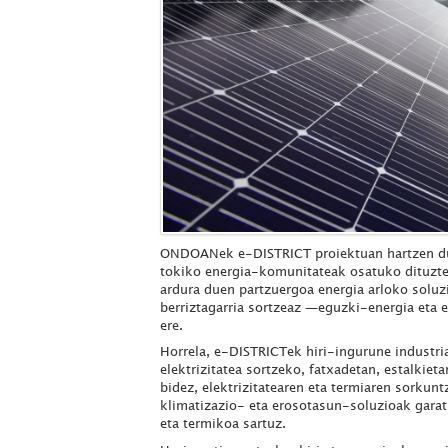
ONDOANek e-DISTRICT proiektuan hartzen du 
tokiko energia-komunitateak osatuko dituzten
ardura duen partzuergoa energia arloko soluzi
berriztagarria sortzeaz —eguzki-energia eta e
ere.
Horrela, e-DISTRICTek hiri-ingurune industri
elektrizitatea sortzeko, fatxadetan, estalkiet
bidez, elektrizitatearen eta termiaren sorku
klimatizazio- eta erosotasun-soluzioak garatu
eta termikoa sartuz.