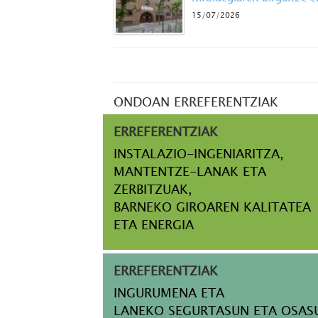
15/07/2026
ONDOAN ERREFERENTZIAK
ERREFERENTZIAK
INSTALAZIO-INGENIARITZA,
MANTENTZE-LANAK ETA
ZERBITZUAK,
BARNEKO GIROAREN KALITATEA
ETA ENERGIA
ERREFERENTZIAK
INGURUMENA ETA
LANEKO SEGURTASUN ETA OSAS