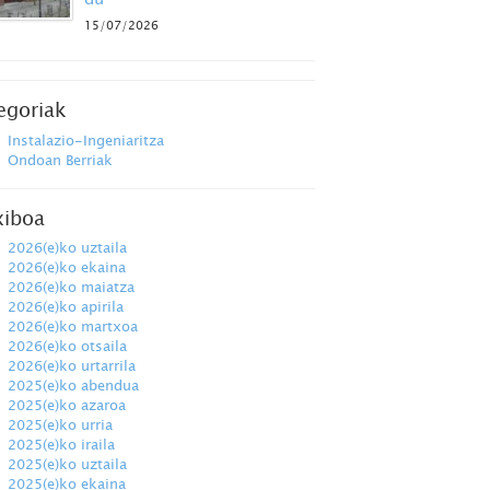
15/07/2026
egoriak
Instalazio-Ingeniaritza
Ondoan Berriak
xiboa
2026(e)ko uztaila
2026(e)ko ekaina
2026(e)ko maiatza
2026(e)ko apirila
2026(e)ko martxoa
2026(e)ko otsaila
2026(e)ko urtarrila
2025(e)ko abendua
2025(e)ko azaroa
2025(e)ko urria
2025(e)ko iraila
2025(e)ko uztaila
2025(e)ko ekaina