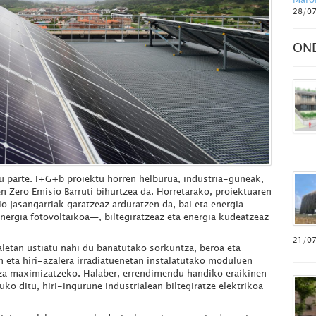
28/0
ON
parte. I+G+b proiektu horren helburua, industria-guneak,
 Zero Emisio Barruti bihurtzea da. Horretarako, proiektuaren
o jasangarriak garatzeaz arduratzen da, bai eta energia
nergia fotovoltaikoa—, biltegiratzeaz eta energia kudeatzeaz
21/0
aletan ustiatu nahi du banatutako sorkuntza, beroa eta
an eta hiri-azalera irradiatuenetan instalatutako moduluen
ntza maximizatzeko. Halaber, errendimendu handiko eraikinen
ko ditu, hiri-ingurune industrialean biltegiratze elektrikoa