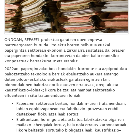
ONDOAN, REPAPEL proiektua garatzen duen enpresa-
partzuergoaren buru da. Proiektu horren helburua euskal
papergintza sektorean ekonomia zirkularra sustatzea da, orearen
eta paperaren hondakin-korronteetan dauden balio erantsiko
konposatuak berreskuratuz eta erabiliz.
2022an, papergintzako bost hondakin-korronte eta azpiproduktu
balioztatzeko teknologia berriak ebaluatzeko aukera emango
duten pilotu-eskalako erakusleak garatzen egin zen lan:
biohondakinen balorizaziotik datozen errautsak; dreg-ak eta
kaustifikazio-lohiak; likore beltza; eta hainbat sektoretako
efluenteen in situ tratamenduaren lohiak:
Paperaren sektorean bertan, hondakin-uren tratamenduan,
lohien egokitzapenean eta fabrikazio-prozesuan erabil
daitezkeen flokulatzaileak sortuz.
Eraikuntzan, hormigoia eta asfaltoa fabrikatzeko bigarren
mailako lehengaiak lortuz, hala nola errauts karbonatatuak,
likore beltzetik sortutako bioligatzaileak, kaustifikazio-