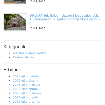
21/07/2026
ONDOANek Bilbon dagoen Deustuko Udal
Kiroldegiaren birgaitze energetikoa egingo
du
15/07/2026
Kategoriak
Instalazio-Ingeniaritza
Ondoan Berriak
Artxiboa
2026(e)ko uztaila
2026(e)ko ekaina
2026(e)ko maiatza
2026(e)ko apirila
2026(e)ko martxoa
2026(e)ko otsaila
2026(e)ko urtarrila