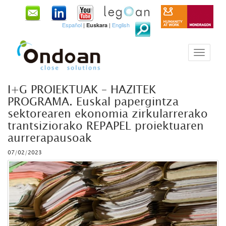
Español
|
|
English
Euskara
I+G PROIEKTUAK – HAZITEK
PROGRAMA. Euskal papergintza
sektorearen ekonomia zirkularrerako
trantsiziorako REPAPEL proiektuaren
aurrerapausoak
07/02/2023