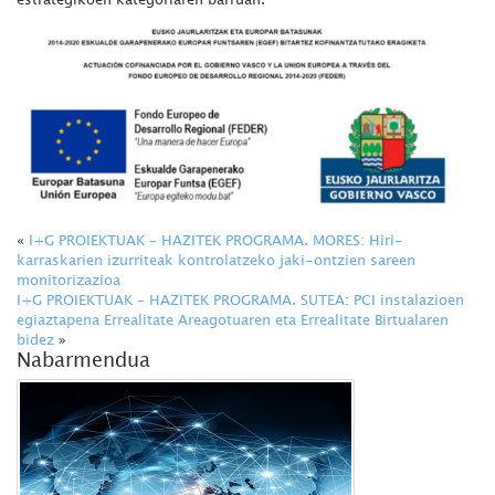
«
I+G PROIEKTUAK – HAZITEK PROGRAMA. MORES: Hiri-
karraskarien izurriteak kontrolatzeko jaki-ontzien sareen
monitorizazioa
I+G PROIEKTUAK – HAZITEK PROGRAMA. SUTEA: PCI instalazioen
egiaztapena Errealitate Areagotuaren eta Errealitate Birtualaren
bidez
»
Nabarmendua