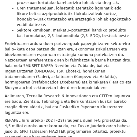
prozesuan lortutako kareharrizko lohiak eta dreg-ak.
Uren tratamenduan, lohietatik ateratako ligninatik edo
likore beltza azpiproduktutik flokulatzaileak sortuz;
hondakin-urak tratatzeko eta araztegiko lohiak egokitzeko
erabil daitezke.
Sektore kimikoan, merkatu-potentzial handiko produktu
bat formulatuz, 2,3-butanodiola (2,3-BDO), besteak beste
Proiektuaren ardura duen partzuergoak papergintzaren sektoreko
balio-kate osoa batzen du, izan ere, ekonomia zirkularraren eta
bioekonomiaren esparruan estrategia komuna partekatzen du.
Nazioartean erreferentzia diren bi fabrikatzaile barne hartzen ditu,
hala nola SMURFIT KAPPA Nervión eta Zubialde, bai eta
ingeniaritzaren (ONDOAN, TSK, Ekotek), hondakinen
tratamenduaren (Sader), asfaltoaren (Kanpezu eta Asfaltia),
hormigoiaren (Prefabricados Etxeberria) eta kimikaren (Feralco eta
Biosyncaucho) sektoreetan lider diren konpainiak ere.
Aclimaren, Tecnalia Research & Innovationen eta CEITen laguntza
ere badu, Zientzia, Teknologia eta Berrikuntzaren Euskal Sareko
eragile diren aldetik, bai eta Euskadiko Paperaren Klusterraren
laguntza ere.
REPAPEL hiru urteko (2021-23) iraupena duen I+G proiektua da,
4,5 milioi euroko aurrekontua du, eta Eusko Jaurlaritzaren babesa
jaso du SPRI Taldearen HAZITEK programaren bitartez, proiektu
estrategikoen kategoriaren barruan.