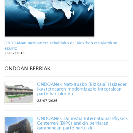
ONDOANan nazioartera zabalduko da, Mexikon eta Marokon
ezarriz
28/07/2016
ONDOAN BERRIAK
ONDOANek Natxituako (Bizkaia) Haizeder
ikastetxearen modernizazio integralean
parte hartuko du
28/07/2026
ONDOANek Donostia International Physics
Centerren (DIPC) eraikin berriaren
garapenean parte hartu du