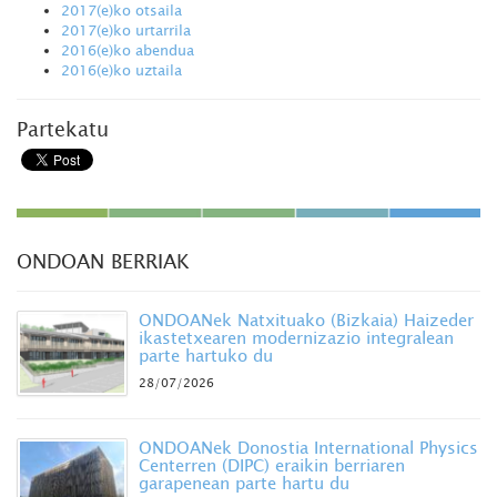
2017(e)ko otsaila
2017(e)ko urtarrila
2016(e)ko abendua
2016(e)ko uztaila
Partekatu
ONDOAN BERRIAK
ONDOANek Natxituako (Bizkaia) Haizeder
ikastetxearen modernizazio integralean
parte hartuko du
28/07/2026
ONDOANek Donostia International Physics
Centerren (DIPC) eraikin berriaren
garapenean parte hartu du