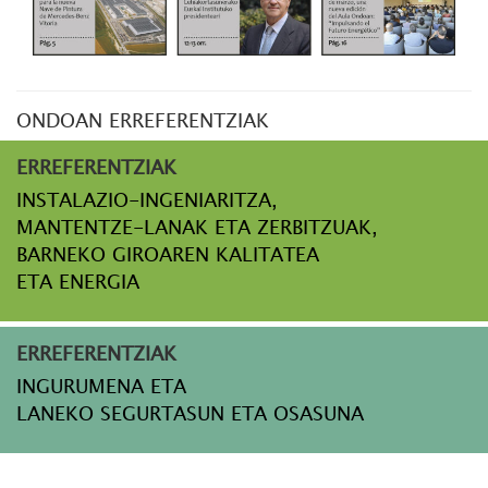
ONDOAN ERREFERENTZIAK
ERREFERENTZIAK
INSTALAZIO-INGENIARITZA,
MANTENTZE-LANAK ETA ZERBITZUAK,
BARNEKO GIROAREN KALITATEA
ETA ENERGIA
ERREFERENTZIAK
INGURUMENA ETA
LANEKO SEGURTASUN ETA OSASUNA