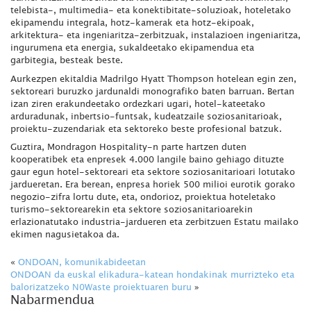
telebista-, multimedia- eta konektibitate-soluzioak, hoteletako
ekipamendu integrala, hotz-kamerak eta hotz-ekipoak,
arkitektura- eta ingeniaritza-zerbitzuak, instalazioen ingeniaritza,
ingurumena eta energia, sukaldeetako ekipamendua eta
garbitegia, besteak beste.
Aurkezpen ekitaldia Madrilgo Hyatt Thompson hotelean egin zen,
sektoreari buruzko jardunaldi monografiko baten barruan. Bertan
izan ziren erakundeetako ordezkari ugari, hotel-kateetako
arduradunak, inbertsio-funtsak, kudeatzaile soziosanitarioak,
proiektu-zuzendariak eta sektoreko beste profesional batzuk.
Guztira, Mondragon Hospitality-n parte hartzen duten
kooperatibek eta enpresek 4.000 langile baino gehiago dituzte
gaur egun hotel-sektoreari eta sektore soziosanitarioari lotutako
jardueretan. Era berean, enpresa horiek 500 milioi eurotik gorako
negozio-zifra lortu dute, eta, ondorioz, proiektua hoteletako
turismo-sektorearekin eta sektore soziosanitarioarekin
erlazionatutako industria-jardueren eta zerbitzuen Estatu mailako
ekimen nagusietakoa da.
«
ONDOAN, komunikabideetan
ONDOAN da euskal elikadura-katean hondakinak murrizteko eta
balorizatzeko N0Waste proiektuaren buru
»
Nabarmendua