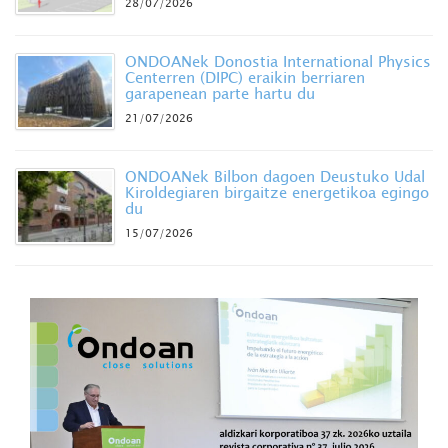
28/07/2026
ONDOANek Donostia International Physics
Centerren (DIPC) eraikin berriaren
garapenean parte hartu du
21/07/2026
ONDOANek Bilbon dagoen Deustuko Udal
Kiroldegiaren birgaitze energetikoa egingo
du
15/07/2026