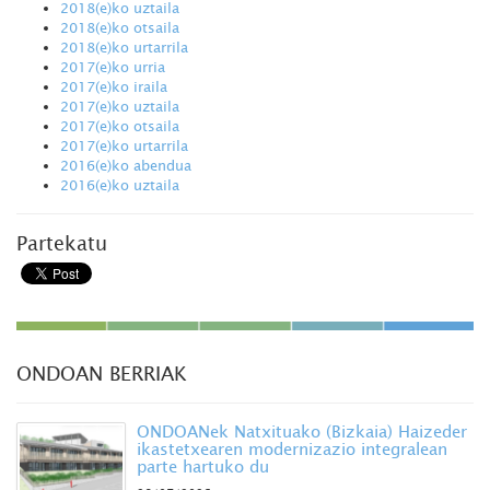
2018(e)ko uztaila
2018(e)ko otsaila
2018(e)ko urtarrila
2017(e)ko urria
2017(e)ko iraila
2017(e)ko uztaila
2017(e)ko otsaila
2017(e)ko urtarrila
2016(e)ko abendua
2016(e)ko uztaila
Partekatu
ONDOAN BERRIAK
ONDOANek Natxituako (Bizkaia) Haizeder
ikastetxearen modernizazio integralean
parte hartuko du