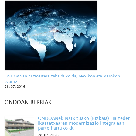
ONDOANan nazioartera zabalduko da, Mexikon eta Marokon
ezarriz
28/07/2016
ONDOAN BERRIAK
ONDOANek Natxituako (Bizkaia) Haizeder
ikastetxearen modernizazio integralean
parte hartuko du
28/07/2026