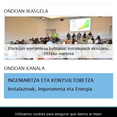
ONDOAN IKASGELA
Etorkizun energetikoa bultzatuz: estrategiatik ekintzara.
2026ko martxoa
ONDOAN KANALA
INGENIARITZA ETA KONTSULTORETZA
Instalazioak, Ingurumena eta Energia
AVISO LEGAL
Utilizamos cookies para asegurar que damos la mejor