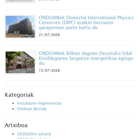
ONDOANek Donostia International Physics
Centerren (DIPC) eraikin berriaren
garapenean parte hartu du
21/07/2026
ONDOANek Bilbon dagoen Deustuko Udal
Kiroldegiaren birgaitze energetikoa egingo
du
15/07/2026
Kategoriak
Instalazio-Ingeniaritza
Ondoan Berriak
Artxiboa
2026(e)ko uztaila