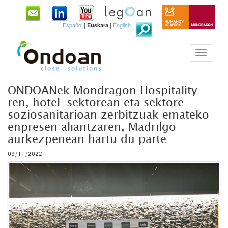
Español
|
|
English
Euskara
ONDOANek Mondragon Hospitality-
ren, hotel-sektorean eta sektore
soziosanitarioan zerbitzuak emateko
enpresen aliantzaren, Madrilgo
aurkezpenean hartu du parte
09/11/2022