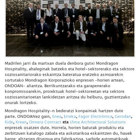
Madrilen jarri da martxan duela denbora gutxi Mondragon
Hospitality, ahaleginak batzeko eta hotel-sektorerako eta sektore
soziosanitariorako eskaintza bateratua eratzeko asmoarekin
sortutako Mondragon Korporazioko enpresen –horien artean,
ONDOAN– aliantza. Berrikuntzarako eta garapenerako
konpromisoarekin, proiektuak hotel-sektoreetan eta sektore
soziosanitarioetan lankidetzan aritzea du helburu, guztientzako
onurak lortzeko.
Mondragon Hospitality-n bederatzi konpainiak hartzen dute
parte. ONDOANez gain,
Enea
,
Erreka
,
Fagor Electrónica
,
Gerodan
,
Kide
,
Krean
,
Onnera Contract
eta
Ulma Architectural Solutions
enpresek osatzen dute. Horrela, horien baturak produktu eta
zerbitzuen katalogo zabala eta askotarikoa eskaintzen du, hauek
barne: altzarien diseinua eta fabrikazioa, sarbide automatikoak,