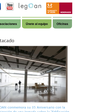
sociaciones
Únete al equipo
Oficinas
tacado
AN conmemora su 35 Aniversario con la
ización de una Jornada sobre la “Edificación