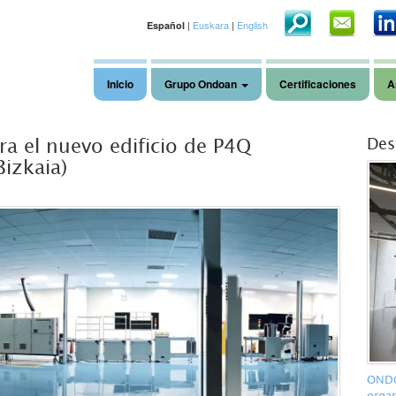
|
Euskara
|
English
Español
Inicio
Grupo Ondoan
Certificaciones
A
ra el nuevo edificio de P4Q
Des
Bizkaia)
ONDO
organ