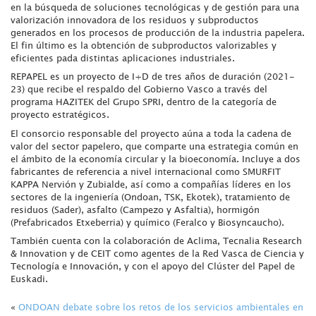
en la búsqueda de soluciones tecnológicas y de gestión para una
valorización innovadora de los residuos y subproductos
generados en los procesos de producción de la industria papelera.
El fin último es la obtención de subproductos valorizables y
eficientes pada distintas aplicaciones industriales.
REPAPEL es un proyecto de I+D de tres años de duración (2021-
23) que recibe el respaldo del Gobierno Vasco a través del
programa HAZITEK del Grupo SPRI, dentro de la categoría de
proyecto estratégicos.
El consorcio responsable del proyecto aúna a toda la cadena de
valor del sector papelero, que comparte una estrategia común en
el ámbito de la economía circular y la bioeconomía. Incluye a dos
fabricantes de referencia a nivel internacional como SMURFIT
KAPPA Nervión y Zubialde, así como a compañías líderes en los
sectores de la ingeniería (Ondoan, TSK, Ekotek), tratamiento de
residuos (Sader), asfalto (Campezo y Asfaltia), hormigón
(Prefabricados Etxeberria) y químico (Feralco y Biosyncaucho).
También cuenta con la colaboración de Aclima, Tecnalia Research
& Innovation y de CEIT como agentes de la Red Vasca de Ciencia y
Tecnología e Innovación, y con el apoyo del Clúster del Papel de
Euskadi.
«
ONDOAN debate sobre los retos de los servicios ambientales en