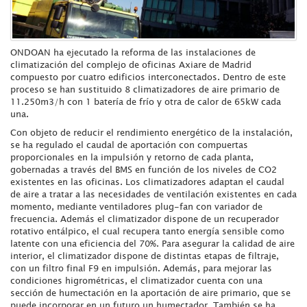
ONDOAN ha ejecutado la reforma de las instalaciones de
climatización del complejo de oficinas Axiare de Madrid
compuesto por cuatro edificios interconectados. Dentro de este
proceso se han sustituido 8 climatizadores de aire primario de
11.250m3/h con 1 batería de frío y otra de calor de 65kW cada
una.
Con objeto de reducir el rendimiento energético de la instalación,
se ha regulado el caudal de aportación con compuertas
proporcionales en la impulsión y retorno de cada planta,
gobernadas a través del BMS en función de los niveles de CO2
existentes en las oficinas. Los climatizadores adaptan el caudal
de aire a tratar a las necesidades de ventilación existentes en cada
momento, mediante ventiladores plug-fan con variador de
frecuencia. Además el climatizador dispone de un recuperador
rotativo entálpico, el cual recupera tanto energía sensible como
latente con una eficiencia del 70%. Para asegurar la calidad de aire
interior, el climatizador dispone de distintas etapas de filtraje,
con un filtro final F9 en impulsión. Además, para mejorar las
condiciones higrométricas, el climatizador cuenta con una
sección de humectación en la aportación de aire primario, que se
puede incorporar en un futuro un humectador. También se ha