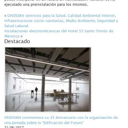
ejecutado una preinstalación para los mismos.
«
ONDOAN servicios para la Salud. Calidad Ambiental Interior,
Infraestructuras socio-sanitarias, Medio Ambiente, Seguridad y
Salud Laboral
Instalaciones electromécanicas del Hotel 55 Santo Tomás de
Menorca
»
Destacado
ONDOAN conmemora su 35 Aniversario con la organización de
una Jornada sobre la “Edificación del Futuro”
21/06/2017