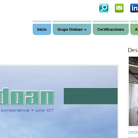
Inicio
Grupo Ondoan
Certificaciones
A
Des
ONDO
organ