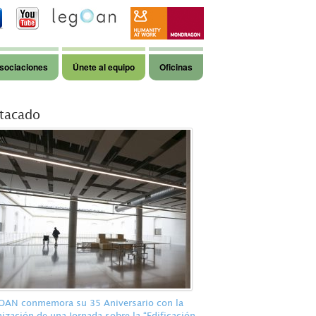
sociaciones
Únete al equipo
Oficinas
tacado
AN conmemora su 35 Aniversario con la
ización de una Jornada sobre la “Edificación