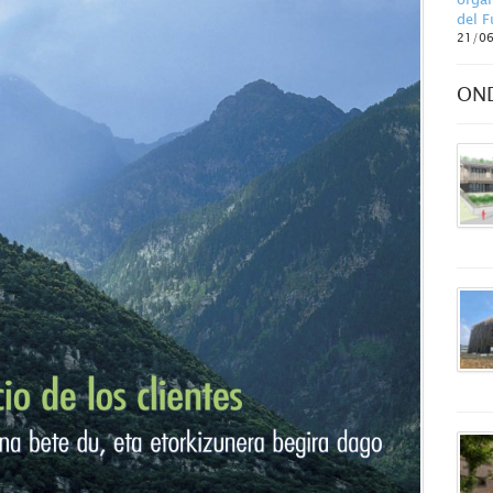
del F
21/0
ON