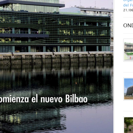
del F
21/0
ON