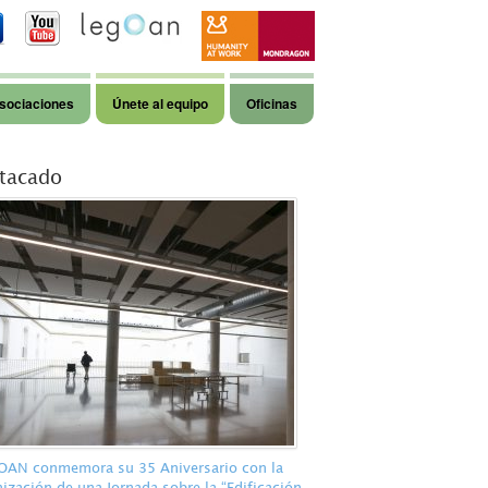
sociaciones
Únete al equipo
Oficinas
tacado
AN conmemora su 35 Aniversario con la
ización de una Jornada sobre la “Edificación