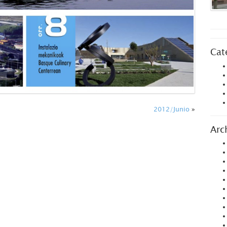
Cat
2012/Junio
»
Arc