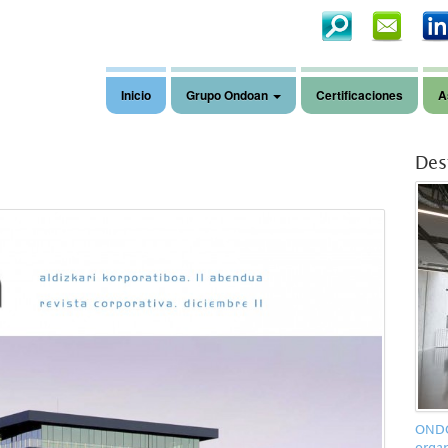
Inicio
Grupo Ondoan
Certificaciones
A
Des
ONDO
organ