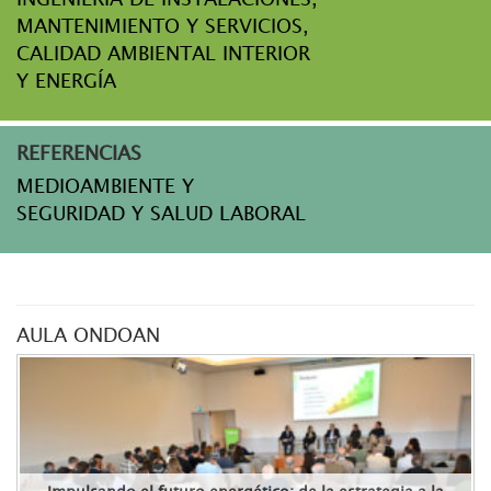
MANTENIMIENTO Y SERVICIOS,
CALIDAD AMBIENTAL INTERIOR
Y ENERGÍA
REFERENCIAS
MEDIOAMBIENTE Y
SEGURIDAD Y SALUD LABORAL
AULA ONDOAN