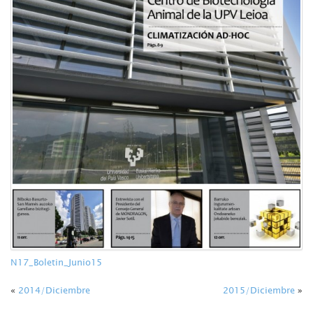
N17_Boletin_Junio15
«
2014/Diciembre
2015/Diciembre
»