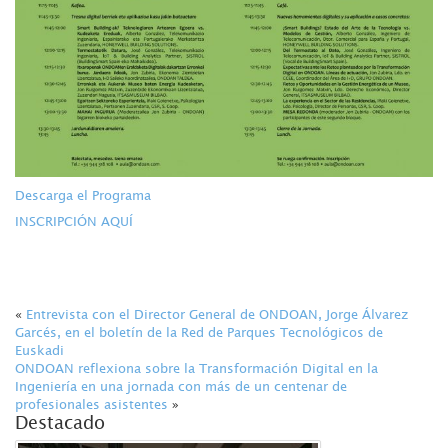
Descarga el Programa
INSCRIPCIÓN AQUÍ
«
Entrevista con el Director General de ONDOAN, Jorge Álvarez
Garcés, en el boletín de la Red de Parques Tecnológicos de
Euskadi
ONDOAN reflexiona sobre la Transformación Digital en la
Ingeniería en una jornada con más de un centenar de
profesionales asistentes
»
Destacado