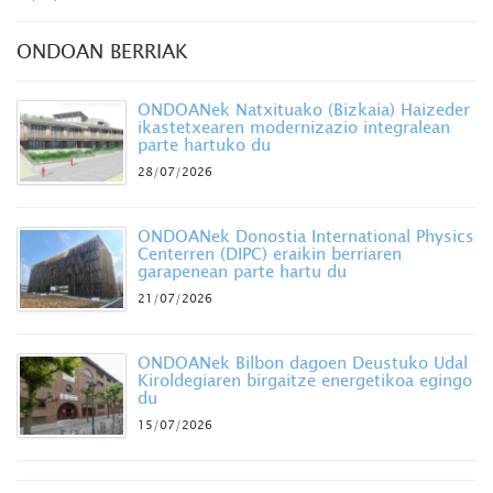
ONDOAN BERRIAK
ONDOANek Natxituako (Bizkaia) Haizeder
ikastetxearen modernizazio integralean
parte hartuko du
28/07/2026
ONDOANek Donostia International Physics
Centerren (DIPC) eraikin berriaren
garapenean parte hartu du
21/07/2026
ONDOANek Bilbon dagoen Deustuko Udal
Kiroldegiaren birgaitze energetikoa egingo
du
15/07/2026