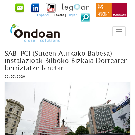
Español
|
|
English
Euskara
SAB-PCI (Suteen Aurkako Babesa)
instalazioak Bilboko Bizkaia Dorrearen
berriztatze lanetan
22/07/2020