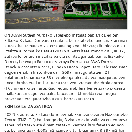
ONDOAN Suteen Aurkako Babeseko instalazioak ari da egiten
Bilboko Bizkaia Dorrearen eraikina berriztatzeko lanetan. Eraikinak
suteak hautemateko sistema analogikoa, ihinztagailu bidezko su-
itzaltze automatikoa eta eskuzko su-itzaltzea izango ditu, BIEak,
zutabe lehorraren instalazioa eta su-itzalgailuak barne. Bizkaiko
Dorrea, lehenago Banco de Vizcaya Dorrea eta BBVA Dorrea
izenekin ezagutzen zena, Bilboko Diego Lopez Haro Kale Nagusian
dagoen eraikin historikoa da. 1969an inauguratu zen. 21
solairutan banatutako 88 metroko garaiera du eta inauguratu zen
unean hiriko eraikinik altuena izan zen, 2009an Iberdrola dorrea
(165 m) eraiki zen arte. Gaur egun, erabilera berrietarako prozesu
mailakatuan dago, eta baita fatxadaren birmoldaketa integral
prozesuan ere, jatorrizko itxura berreskuratzeko.
EKINTZAILETZA ZENTROA
2022tik aurrera, Bizkaia dorre berriak Ekintzailetzaren Nazioarteko
Zentro (ENZ-CIE) bat izango du, Bizkaiko ekintzailetza eta enpresa
sarea indartzeko eta dinamizatzeko. Zentroa hiru fasetan egingo
da. Lehenengoak 4.085 m2 izango ditu, bigarrenak 3.897 m2 har