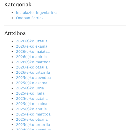
Kategoriak
Instalazio-Ingeniaritza
Ondoan Berriak
Artxiboa
2026(e)ko uztaila
2026(e)ko ekaina
2026(e)ko maiatza
2026(e)ko apirila
2026(e)ko martxoa
2026(e)ko otsaila
2026(e)ko urtarrila
2025(e)ko abendua
2025(e)ko azaroa
2025(e)ko urria
2025(e)ko iraila
2025(e)ko uztaila
2025(e)ko ekaina
2025(e)ko apirila
2025(e)ko martxoa
2025(e)ko otsaila
2025(e)ko urtarrila
2024(e)ko abendua