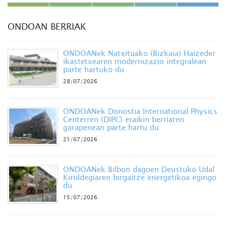
ONDOAN BERRIAK
ONDOANek Natxituako (Bizkaia) Haizeder
ikastetxearen modernizazio integralean
parte hartuko du
28/07/2026
ONDOANek Donostia International Physics
Centerren (DIPC) eraikin berriaren
garapenean parte hartu du
21/07/2026
ONDOANek Bilbon dagoen Deustuko Udal
Kiroldegiaren birgaitze energetikoa egingo
du
15/07/2026