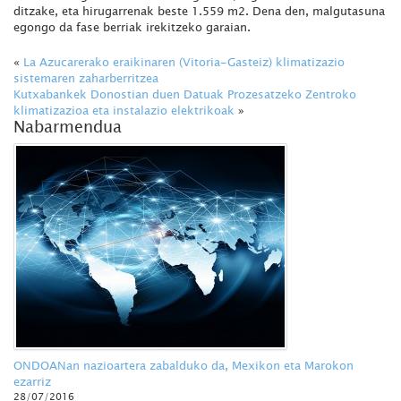
ditzake, eta hirugarrenak beste 1.559 m2. Dena den, malgutasuna
egongo da fase berriak irekitzeko garaian.
«
La Azucarerako eraikinaren (Vitoria-Gasteiz) klimatizazio
sistemaren zaharberritzea
Kutxabankek Donostian duen Datuak Prozesatzeko Zentroko
klimatizazioa eta instalazio elektrikoak
»
Nabarmendua
ONDOANan nazioartera zabalduko da, Mexikon eta Marokon
ezarriz
28/07/2016