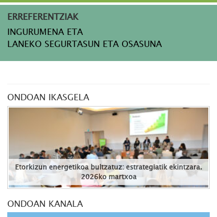
ERREFERENTZIAK
INGURUMENA ETA
LANEKO SEGURTASUN ETA OSASUNA
ONDOAN IKASGELA
Etorkizun energetikoa bultzatuz: estrategiatik ekintzara.
2026ko martxoa
ONDOAN KANALA