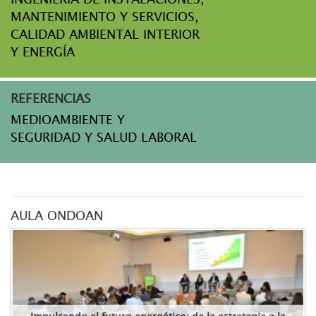
MANTENIMIENTO Y SERVICIOS,
CALIDAD AMBIENTAL INTERIOR
Y ENERGÍA
REFERENCIAS
MEDIOAMBIENTE Y
SEGURIDAD Y SALUD LABORAL
AULA ONDOAN