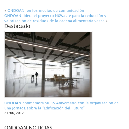
«
ONDOAN, en los medios de comunicación
ONDOAN lidera el proyecto N0Waste para la reducción y
valorización de residuos de la cadena alimentaria vasca
»
Destacado
ONDOAN conmemora su 35 Aniversario con la organización de
una Jornada sobre la “Edificación del Futuro”
21/06/2017
ONDOAN NOTICIAS